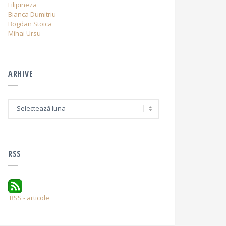
Filipineza
Bianca Dumitriu
Bogdan Stoica
Mihai Ursu
ARHIVE
A
r
h
i
v
e
RSS
RSS - articole