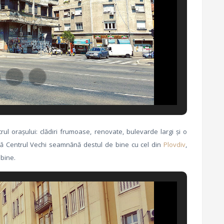
rul orașului: clădiri frumoase, renovate, bulevarde largi și o
că Centrul Vechi seamnănă destul de bine cu cel din
Plovdiv
,
 bine.