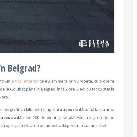
în Belgrad?
ntr-un
articol anterior
că eu am mers prin Drobeta, cu o oprire
de la Golubăț până în Belgrad, încă 2 ore. Deci, cu tot cu stat la
 ore.
mergi câțiva kilometri și apoi ai
autostradă
până la intrarea
autostradă
este 200 de dinari și se plătește la ieșirea de pe
ă oprești la intrarea pe autostradă pentru a lua un tichet.