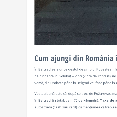
Cum ajungi din România 
În Belgrad se ajunge destul de simplu. Povesteam î
de o noapte în Golubăț – Vinci (2 ore de condus), iar 
vamă, din Drobeta până în Belgrad vei face până în 4
Vestea bună este că, după ce treci de Požarevac, mai 
în Belgrad (în total, cam 70 de kilometri).
Taxa de 
autostradă (cash sau card), cu mențiunea că trebuie s