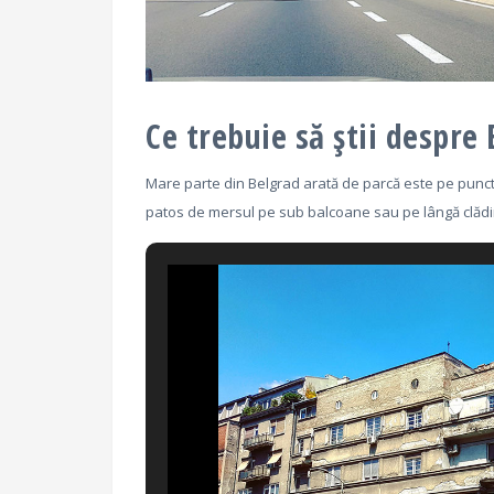
Ce trebuie să știi despre
Mare parte din Belgrad arată de parcă este pe punctu
patos de mersul pe sub balcoane sau pe lângă clădir