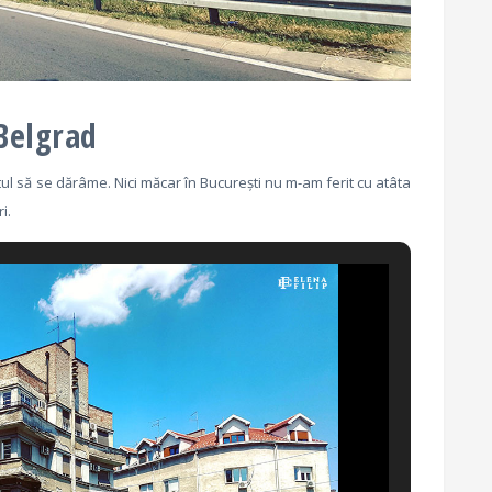
 Belgrad
l să se dărâme. Nici măcar în București nu m-am ferit cu atâta
i.