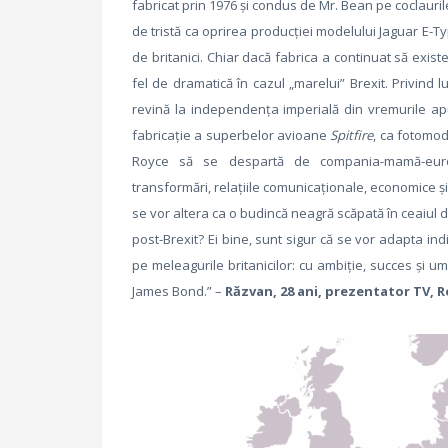
fabricat prin 1976 şi condus de Mr. Bean pe coclaurile
de tristă ca oprirea producţiei modelului Jaguar E-T
de britanici. Chiar dacă fabrica a continuat să existe,
fel de dramatică în cazul „marelui” Brexit. Privind l
revină la independenţa imperială din vremurile apu
fabricaţie a superbelor avioane
Spitfire
, ca fotomod
Royce să se despartă de compania-mamă-euro
transformări, relaţiile comunicaţionale, economice şi 
se vor altera ca o budincă neagră scăpată în ceaiul d
post-Brexit? Ei bine, sunt sigur că se vor adapta indi
pe meleagurile britanicilor: cu ambiţie, succes şi 
James Bond.” –
Răzvan, 28 ani, prezentator TV, 