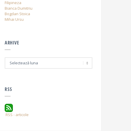
Filipineza
Bianca Dumitriu
Bogdan Stoica
Mihai Ursu
ARHIVE
A
r
h
i
v
e
RSS
RSS - articole