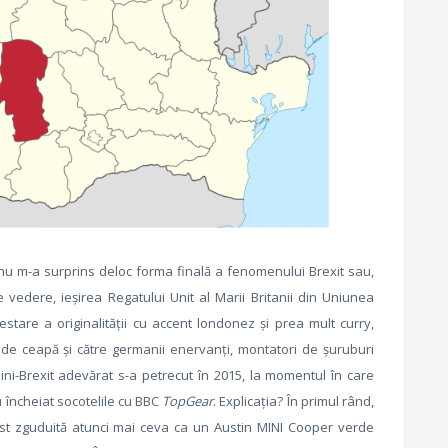
ă nu m-a surprins deloc forma finală a fenomenului Brexit sau,
 vedere, ieşirea Regatului Unit al Marii Britanii din Uniunea
tare a originalităţii cu accent londonez şi prea mult curry,
i de ceapă şi către germanii enervanţi, montatori de şuruburi
ini-Brexit adevărat s-a petrecut în 2015, la momentul în care
încheiat socotelile cu BBC
TopGear
. Explicaţia? În primul rând,
st zguduită atunci mai ceva ca un Austin MINI Cooper verde