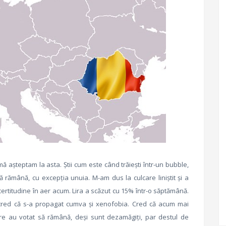
 așteptam la asta. Știi cum este când trăiești într-un bubble,
ă rămână, cu excepția unuia. M-am dus la culcare liniștit și a
certitudine în aer acum. Lira a scăzut cu 15% într-o săptămână.
red că s-a propagat cumva și xenofobia. Cred că acum mai
care au votat să rămână, deși sunt dezamăgiți, par destul de