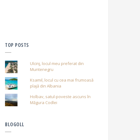
TOP POSTS
Ulcinj, locul meu preferat din
Muntenegru
Ksamil, locul cu cea mai frumoasă
plajă din Albania
Holbav, satul-poveste ascuns în
Măgura Codlei
BLOGOLL