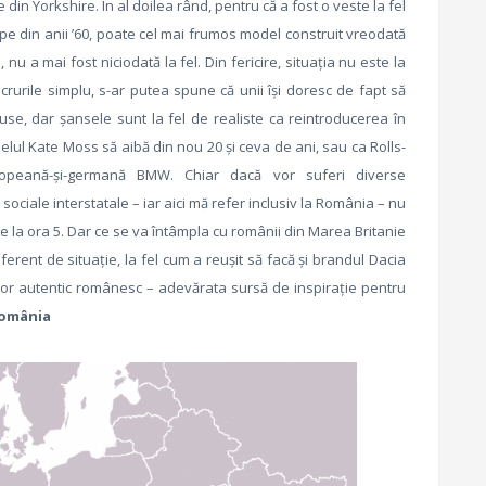
 din Yorkshire. În al doilea rând, pentru că a fost o veste la fel
ype din anii ’60, poate cel mai frumos model construit vreodată
 nu a mai fost niciodată la fel. Din fericire, situaţia nu este la
ucrurile simplu, s-ar putea spune că unii îşi doresc de fapt să
se, dar şansele sunt la fel de realiste ca reintroducerea în
elul Kate Moss să aibă din nou 20 şi ceva de ani, sau ca Rolls-
peană-şi-germană BMW. Chiar dacă vor suferi diverse
sociale interstatale – iar aici mă refer inclusiv la România – nu
e la ora 5. Dar ce se va întâmpla cu românii din Marea Britanie
ferent de situaţie, la fel cum a reuşit să facă şi brandul Dacia
umor autentic românesc – adevărata sursă de inspiraţie pentru
România