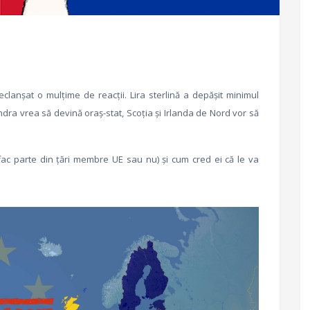
eclanșat o mulțime de reacții. Lira sterlină a depăşit minimul
dra vrea să devină oraș-stat, Scoția și Irlanda de Nord vor să
fac parte din țări membre UE sau nu) și cum cred ei că le va