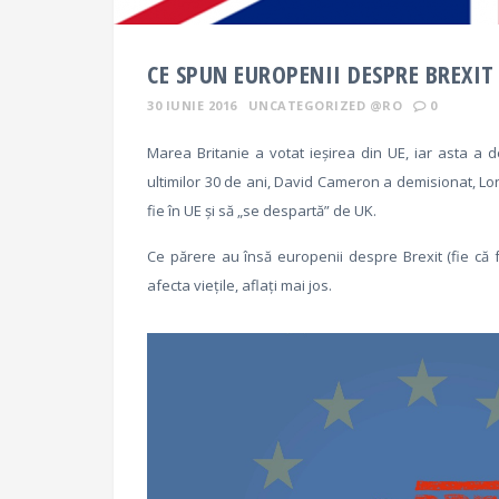
CE SPUN EUROPENII DESPRE BREXIT
30 IUNIE 2016
UNCATEGORIZED @RO
0
Marea Britanie a votat ieșirea din UE, iar asta a d
ultimilor 30 de ani, David Cameron a demisionat, Lon
fie în UE și să „se despartă” de UK.
Ce părere au însă europenii despre Brexit (fie că 
afecta viețile, aflați mai jos.