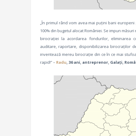
„În primul rând vom avea mai puțini bani europeni
100% din bugetul alocat României. Se impun măsuri ra
birocrației la acordarea fondurilor, eliminarea con
auditare, raportare, disponibilizarea birocraților 
inventează mereu birocrație din ce în ce mai stufoas
rapid!” –
Radu
, 36 ani, antreprenor, Galați, Rom