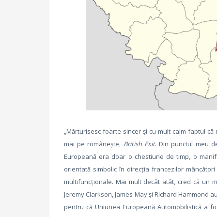
„Mărturisesc foarte sincer şi cu mult calm faptul c
mai pe româneşte,
British Exit
. Din punctul meu de
Europeană era doar o chestiune de timp, o manifes
orientată simbolic în direcţia francezilor mâncător
multifuncţionale. Mai mult decât atât, cred că un m
Jeremy Clarkson, James May şi Richard Hammond au 
pentru că Uniunea Europeană Automobilistică a fo