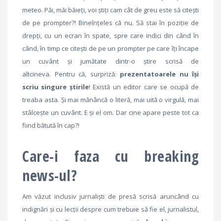
meteo. Păi, măi băieți, voi știți cam cât de greu este să citești
de pe prompter?! Bineînțeles că nu. Să stai în poziție de
drepți, cu un ecran în spate, spre care indici din când în
când, în timp ce citești de pe un prompter pe care îți încape
un cuvânt și jumătate dintr-o știre scrisă de
altcineva. Pentru că, surpriză:
prezentatoarele nu își
scriu singure știrile
! Există un editor care se ocupă de
treaba asta. Și mai mănâncă o literă, mai uită o virgulă, mai
stâlcește un cuvânt. E și el om. Dar cine apare peste tot ca
fiind bătută în cap?!
Care-i faza cu breaking
news-ul?
Am văzut inclusiv jurnaliști de presă scrisă aruncând cu
indignări și cu lecții despre cum trebuie să fie el, jurnalistul,