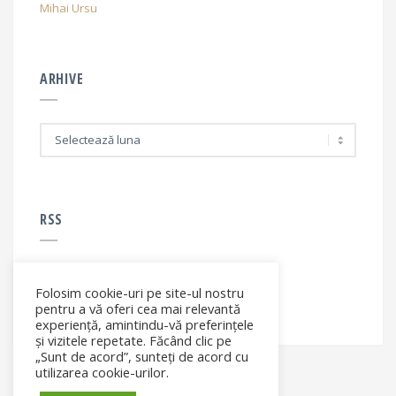
Mihai Ursu
ARHIVE
A
r
h
i
v
e
RSS
Folosim cookie-uri pe site-ul nostru
RSS - articole
pentru a vă oferi cea mai relevantă
experiență, amintindu-vă preferințele
și vizitele repetate. Făcând clic pe
„Sunt de acord”, sunteți de acord cu
utilizarea cookie-urilor.