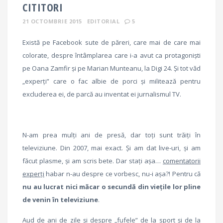
CITITORI
21 OCTOMBRIE 2015
EDITORIAL
5
Există pe Facebook sute de păreri, care mai de care mai
colorate, despre întâmplarea care i-a avut ca protagoniști
pe Oana Zamfir și pe Marian Munteanu, la Digi 24. Și tot văd
„experți” care o fac albie de porci și militează pentru
excluderea ei, de parcă au inventat ei jurnalismul TV.
N-am prea mulți ani de presă, dar toți sunt trăiți în
televiziune. Din 2007, mai exact. Și am dat live-uri, și am
făcut plasme, și am scris bete. Dar stați așa…
comentatorii
experți
habar n-au despre ce vorbesc, nu-i așa?! Pentru că
nu au lucrat nici măcar o secundă din viețile lor pline
de venin în televiziune
.
Aud de ani de zile și despre „fufele” de la sport și de la