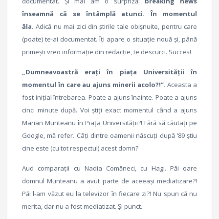
documentat. Și mai am o surpriză:
breaking news
înseamnă că se întâmplă atunci. În momentul
ăla.
Adică nu mai zici din știrile tale obișnuite, pentru care
(poate) te-ai documentat. Îți apare o situație nouă și, până
primești vreo informație din redacție, te descurci. Succes!
„Dumneavoastră erați în piața Universității în
momentul în care au ajuns minerii acolo?!”.
Aceasta a
fost inițial întrebarea. Poate a ajuns înainte. Poate a ajuns
cinci minute după. Voi știți exact momentul când a ajuns
Marian Munteanu în Piața Universității?! Fără să căutați pe
Google, mă refer. Câți dintre oamenii născuți după ’89 știu
cine este (cu tot respectul) acest domn?
Aud comparații cu Nadia Comăneci, cu Hagi. Păi oare
domnul Munteanu a avut parte de aceeași mediatizare?!
Păi l-am văzut eu la televizor în fiecare zi?! Nu spun că nu
merita, dar nu a fost mediatizat. Și punct.