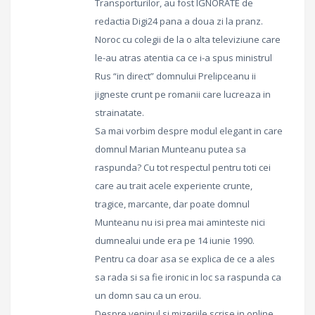
Transporturilor, au fost IGNORATE de
redactia Digi24 pana a doua zi la pranz.
Noroc cu colegii de la o alta televiziune care
le-au atras atentia ca ce i-a spus ministrul
Rus “in direct” domnului Prelipceanu ii
jigneste crunt pe romanii care lucreaza in
strainatate.
Sa mai vorbim despre modul elegant in care
domnul Marian Munteanu putea sa
raspunda? Cu tot respectul pentru toti cei
care au trait acele experiente crunte,
tragice, marcante, dar poate domnul
Munteanu nu isi prea mai aminteste nici
dumnealui unde era pe 14 iunie 1990.
Pentru ca doar asa se explica de ce a ales
sa rada si sa fie ironic in loc sa raspunda ca
un domn sau ca un erou.
Despre veninul si mizeriile scrise in online