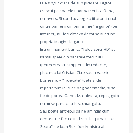
taie singur craca de sub picioare. Digi24
crescut pe spatele unor oameni ca Oana,
nu invers. Si cand tu alegi sa iti arunci unul
dintre oamenii din prima linie “la gunoi” (pe
internet), nu faci altceva decat sa iti arunci
propria imagine la gunoi.
Era un moment bun ca “Televizorul HD” sa
isi mai spele din pacatele trecutului
(petrecerea cu stripper-i din redactie,
plecarea lui Cristian Citre sau a Valeriei
Dorneanu – “indexate” toate si de
reportervirtual si de paginademedia) si sa
fie de partea Oanei. Mai ales ca, repet, gafa
nu mi se pare ca a fost chiar gafa.
Sau poate ar trebui sa ne amintim cum
declaratiile facute in direct, la “Jurnalul De
Seara”, de Ioan Rus, fost Ministru al