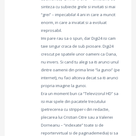
sinteza cu subiecte grele si invitati si mai
“grei” – impecabila! 4 ani in care a muncit
enorm, in care a invatat si a evoluat
ireprosabil.
Imi pare rau sa o spun, dar Digi24 isi cam
taie singur craca de sub picioare. Digi24
crescut pe spatele unor oameni ca Oana,
nu invers. Si cand tu alegi sa iti arunci unul
dintre oamenii din prima linie “la gunoi” (pe
internet), nu faci altceva decat sa iti arunci
propria imagine la gunoi.
Era un moment bun ca “Televizorul HD” sa
isi mai spele din pacatele trecutului
(petrecerea cu stripper-i din redactie,
plecarea lui Cristian Citre sau a Valeriei
Dorneanu – “indexate” toate si de
reportervirtual si de paginademedia) si sa