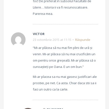
foc! De preferat in subsolul Facultatii de
Litere… Istoria ii va fi recunoscatoare.
Parerea mea.
VICTOR
23 octombrie 2015 at 11:15
Răspunde
“Mi-ar plăcea să nu mai fim plini de ură și
venin. Mi-ar plăcea să nu mai crucificăm un
om pentru orice greșeală. Mi-ar plăcea să o
cunoașteți pe Oana. E un om bun.”
Mi-ar placea sa nu mai gasesc justificari ale
prostiei, pe net. Ca asta. Chiar daca stii sa ii
faci un outro ca la carte.