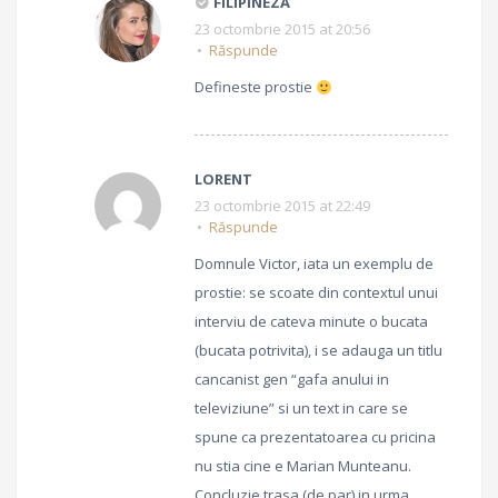
FILIPINEZA
23 octombrie 2015 at 20:56
Răspunde
Defineste prostie
LORENT
23 octombrie 2015 at 22:49
Răspunde
Domnule Victor, iata un exemplu de
prostie: se scoate din contextul unui
interviu de cateva minute o bucata
(bucata potrivita), i se adauga un titlu
cancanist gen “gafa anului in
televiziune” si un text in care se
spune ca prezentatoarea cu pricina
nu stia cine e Marian Munteanu.
Concluzie trasa (de par) in urma