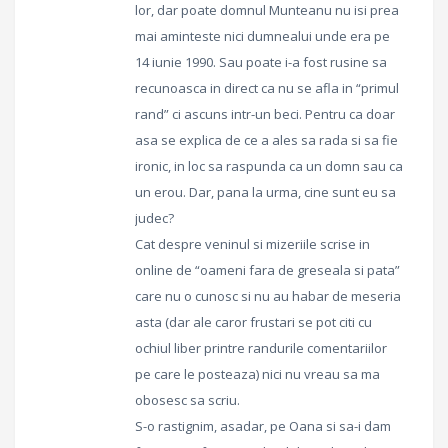
lor, dar poate domnul Munteanu nu isi prea
mai aminteste nici dumnealui unde era pe
14 iunie 1990. Sau poate i-a fost rusine sa
recunoasca in direct ca nu se afla in “primul
rand” ci ascuns intr-un beci. Pentru ca doar
asa se explica de ce a ales sa rada si sa fie
ironic, in loc sa raspunda ca un domn sau ca
un erou. Dar, pana la urma, cine sunt eu sa
judec?
Cat despre veninul si mizeriile scrise in
online de “oameni fara de greseala si pata”
care nu o cunosc si nu au habar de meseria
asta (dar ale caror frustari se pot citi cu
ochiul liber printre randurile comentariilor
pe care le posteaza) nici nu vreau sa ma
obosesc sa scriu.
S-o rastignim, asadar, pe Oana si sa-i dam