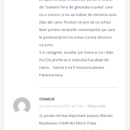
de “oameni fara de greseala si pata” care
nu o cunosc si nu au habar de meseria asta
(dar ale caror frustari se pot citi cu ochiul
liber printre randurile comentariilor pe care
le posteaza) nici nu vreau sa ma obosesc
sa scriu.
S-o rastignim, asadar, pe Oana si sa-i dam
foc! De preferat in subsolul Facultatii de
Litere… Istoria ii va fi recunoscatoare.
Parerea mea.
CHARLIE
22 octombrie 2015 at 1:44
Răspunde
Si, poate cel mai important aspect, Marian
Munteanu CHIAR NU ERA in Piata