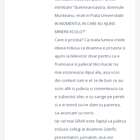
intrebarii “dumneavoastra, domnule
Munteanu, erati in Piata Universitatii
IN MOMENTUL IN CARE AU AJUNS
MINERII ACOLO?”
Care e prostia? Ca toata lumea crede
ideea indusa ca doamna e proasta si
ajuns la televizor doar pentru ca e
frumoasa si judeca! Nici macar nu
mai vizioneaza clipul ala, asa scos
din context cum e el. Ia de bun ce au
scris altii si judeca si comenteaza ca
e subiectul zilei, e cu sange pe pereti
si e in trend sa ne dam cu parerea,
sa aruncam cu noroi.
Iar cel mai GRAV este faptul ca judeca
inclusiv colegi ai doamnei Zamfir,
prezentatori, jurnalisti, asa-zisi