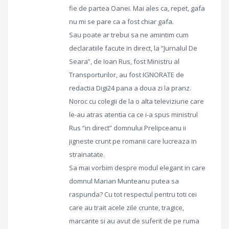
fie de partea Oanei. Mai ales ca, repet, gafa
nu mi se pare ca a fost chiar gafa.
Sau poate ar trebui sa ne amintim cum
declaratiile facute in direct, la “Jurnalul De
Seara”, de Ioan Rus, fost Ministru al
Transporturilor, au fost IGNORATE de
redactia Digi24 pana a doua zi la pranz.
Noroc cu colegii de la o alta televiziune care
le-au atras atentia ca ce i-a spus ministrul
Rus “in direct” domnului Prelipceanu ii
jigneste crunt pe romanii care lucreaza in
strainatate.
Sa mai vorbim despre modul elegant in care
domnul Marian Munteanu putea sa
raspunda? Cu tot respectul pentru toti cei
care au trait acele zile crunte, tragice,
marcante si au avut de suferit de pe ruma