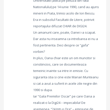
Universitatii (adica pe peluza din fata
Nationalului) pe 14 iunie 1990, cand au ajuns
minerii in Piata, trimisi acolo de Ion Iliescu.
Era in subsolul Facultatii de Litere, potrivit
reportajului difuzat CHIAR de DIGI24.
Un amanunt care, poate, Oanei i-a scapat.
Dar asta nu inseamna ca intrebarea ei nu a
fost pertinenta. Deci despre ce “gafa”
vorbim?
In plus, Oana chiar este un om muncitor si
constiincios, care se documenteaza
temeinic inainte sa intre in emisie. Cu
siguranta stia si cine este Marian Munteanu
si cat a avut a suferit in acele zile negre din
1990 si dupa.
Iar “Gala Premiilor Oscar” pe care Oana a
realizat-o la Digi24 – impecabila! De
asemenea, “24 Intr-o Ora” – emisiune de