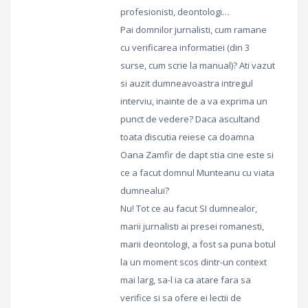
profesionisti, deontologi…
Pai domnilor jurnalisti, cum ramane
cu verificarea informatiei (din 3
surse, cum scrie la manual)? Ati vazut
si auzit dumneavoastra intregul
interviu, inainte de a va exprima un
punct de vedere? Daca ascultand
toata discutia reiese ca doamna
Oana Zamfir de dapt stia cine este si
ce a facut domnul Munteanu cu viata
dumnealui?
Nu! Tot ce au facut SI dumnealor,
marii jurnalisti ai presei romanesti,
marii deontologi, a fost sa puna botul
la un moment scos dintr-un context
mai larg, sa-l ia ca atare fara sa
verifice si sa ofere ei lectii de