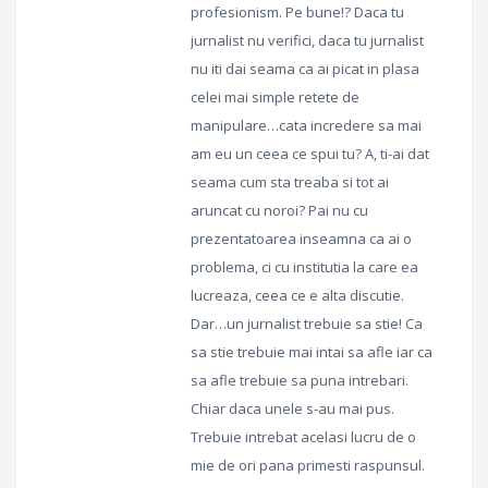
profesionism. Pe bune!? Daca tu
jurnalist nu verifici, daca tu jurnalist
nu iti dai seama ca ai picat in plasa
celei mai simple retete de
manipulare…cata incredere sa mai
am eu un ceea ce spui tu? A, ti-ai dat
seama cum sta treaba si tot ai
aruncat cu noroi? Pai nu cu
prezentatoarea inseamna ca ai o
problema, ci cu institutia la care ea
lucreaza, ceea ce e alta discutie.
Dar…un jurnalist trebuie sa stie! Ca
sa stie trebuie mai intai sa afle iar ca
sa afle trebuie sa puna intrebari.
Chiar daca unele s-au mai pus.
Trebuie intrebat acelasi lucru de o
mie de ori pana primesti raspunsul.