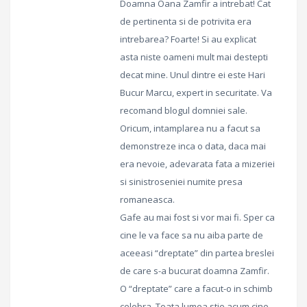
Doamna Oana Zamfir a intrebat! Cat
de pertinenta si de potrivita era
intrebarea? Foarte! Si au explicat
asta niste oameni mult mai destepti
decat mine. Unul dintre ei este Hari
Bucur Marcu, expert in securitate. Va
recomand blogul domniei sale.
Oricum, intamplarea nu a facut sa
demonstreze inca o data, daca mai
era nevoie, adevarata fata a mizeriei
si sinistroseniei numite presa
romaneasca.
Gafe au mai fost si vor mai fi. Sper ca
cine le va face sa nu aiba parte de
aceeasi “dreptate” din partea breslei
de care s-a bucurat doamna Zamfir.
O “dreptate” care a facut-o in schimb
celebra. Toata lumea stie acum cine