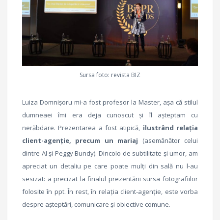
Sursa foto: revista BIZ
Luiza Domnișoru mi-a fost profesor la Master, așa că stilul
dumneaei îmi era deja cunoscut și îl așteptam cu
nerăbdare. Prezentarea a fost atipică,
ilustrând relația
client-agenție, precum un mariaj
(asemănător celui
dintre Al și Peggy Bundy). Dincolo de subtilitate și umor, am
apreciat un detaliu pe care poate mulți din sală nu l-au
sesizat: a precizat la finalul prezentării sursa fotografiilor
folosite în ppt. În rest, în relația client-agenție, este vorba
despre așteptări, comunicare și obiective comune.