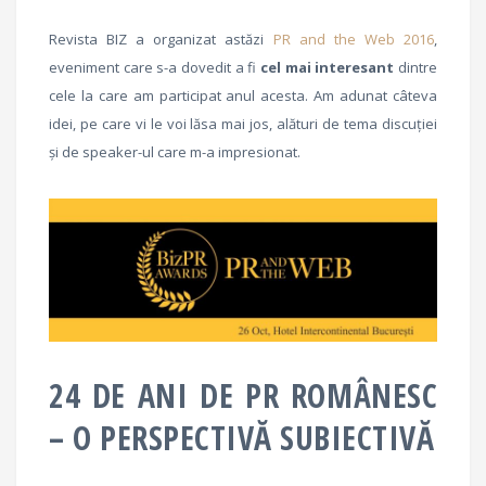
Revista BIZ a organizat astăzi
PR and the Web 2016
,
eveniment care s-a dovedit a fi
cel mai interesant
dintre
cele la care am participat anul acesta. Am adunat câteva
idei, pe care vi le voi lăsa mai jos, alături de tema discuției
și de speaker-ul care m-a impresionat.
24 DE ANI DE PR ROMÂNESC
– O PERSPECTIVĂ SUBIECTIVĂ