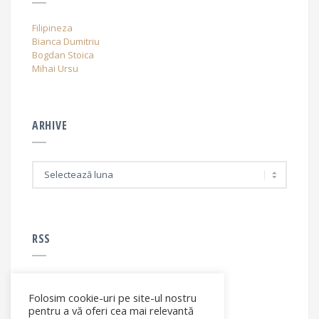
Filipineza
Bianca Dumitriu
Bogdan Stoica
Mihai Ursu
ARHIVE
A
r
h
i
v
e
RSS
Folosim cookie-uri pe site-ul nostru
RSS - articole
pentru a vă oferi cea mai relevantă