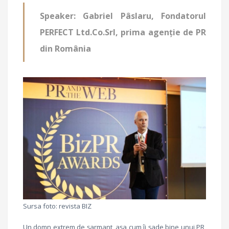
Speaker: Gabriel Pâslaru, Fondatorul
PERFECT Ltd.Co.Srl, prima agenție de PR
din România
Sursa foto: revista BIZ
Un domn extrem de șarmant, așa cum îi șade bine unui PR,