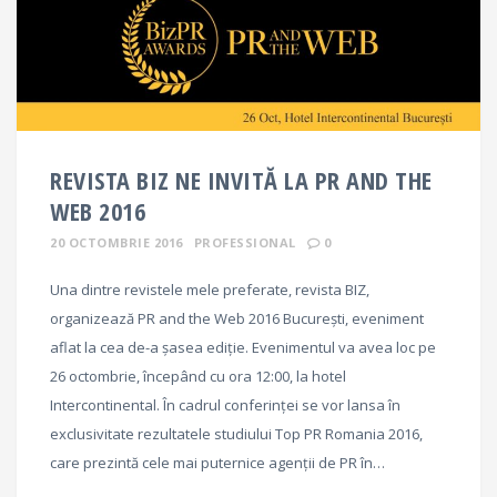
REVISTA BIZ NE INVITĂ LA PR AND THE
WEB 2016
20 OCTOMBRIE 2016
PROFESSIONAL
0
Una dintre revistele mele preferate, revista BIZ,
organizează PR and the Web 2016 București, eveniment
aflat la cea de-a șasea ediție. Evenimentul va avea loc pe
26 octombrie, începând cu ora 12:00, la hotel
Intercontinental. În cadrul conferinței se vor lansa în
exclusivitate rezultatele studiului Top PR Romania 2016,
care prezintă cele mai puternice agenții de PR în…