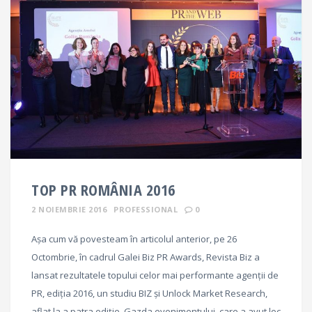
TOP PR ROMÂNIA 2016
2 NOIEMBRIE 2016
PROFESSIONAL
0
Așa cum vă povesteam în articolul anterior, pe 26
Octombrie, în cadrul Galei Biz PR Awards, Revista Biz a
lansat rezultatele topului celor mai performante agenţii de
PR, ediţia 2016, un studiu BIZ şi Unlock Market Research,
aflat la a patra ediţie. Gazda evenimentului, care a avut loc