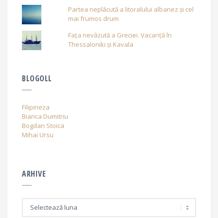
Partea neplăcută a litoralului albanez și cel
mai frumos drum
Fața nevăzută a Greciei. Vacanță în
Thessaloniki și Kavala
BLOGOLL
Filipineza
Bianca Dumitriu
Bogdan Stoica
Mihai Ursu
ARHIVE
A
r