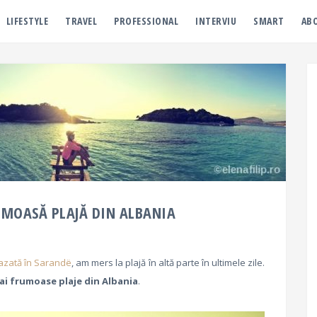
LIFESTYLE
TRAVEL
PROFESSIONAL
INTERVIU
SMART
AB
UMOASĂ PLAJĂ DIN ALBANIA
azată în Sarandë
, am mers la plajă în altă parte în ultimele zile.
mai frumoase plaje din Albania
.