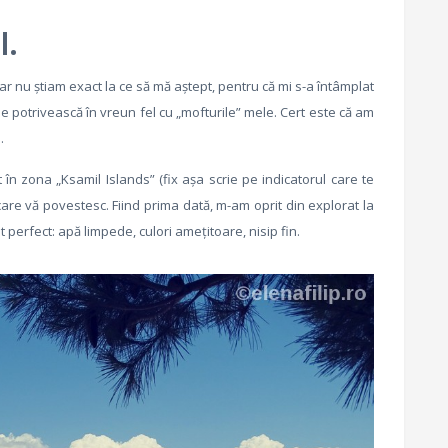
l.
r nu știam exact la ce să mă aștept, pentru că mi s-a întâmplat
e potrivească în vreun fel cu „mofturile” mele. Cert este că am
.
în zona „Ksamil Islands” (fix așa scrie pe indicatorul care te
are vă povestesc. Fiind prima dată, m-am oprit din explorat la
t perfect: apă limpede, culori amețitoare, nisip fin.