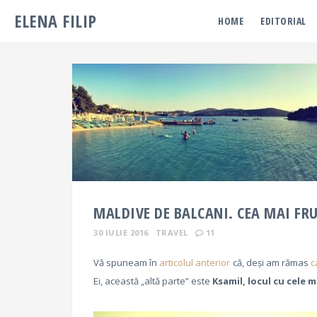
ELENA FILIP
HOME
EDITORIAL
MALDIVE DE BALCANI. CEA MAI FR
30 IULIE 2016
TRAVEL
11
Vă spuneam în
articolul anterior
că, deși am rămas
c
Ei, această „altă parte” este
Ksamil, locul cu cele 