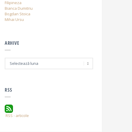
Filipineza
Bianca Dumitriu
Bogdan Stoica
Mihai Ursu
ARHIVE
A
r
h
i
v
e
RSS
RSS - articole