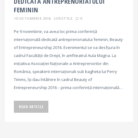
DEDICATĂ ANTREPRENORIATULUI
FEMININ
10 OCTOMBRIE 2016
LIFESTYLE
0
Pe 9 noiembrie, va avea loc prima conferință
internațională dedicată antreprenoriatului feminin, Beauty
of Entrepreneurship 2016. Evenimentul se va desfșura în
cadrul Facultăţii de Drept, în amfiteatrul Aula Magna. La
iniţiativa Asociaţiei Naţionale a Antreprenorilor din
România, speakerii internaţionali sub bagheta lui Perry
Timms, îşi dau întâlnire în cadrul Beauty of
Entrepreneurship 2016 – prima conferinţă internaţională…
READ ARTICLE