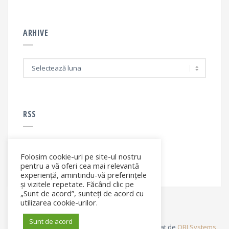
ARHIVE
A
r
h
i
v
e
RSS
Folosim cookie-uri pe site-ul nostru
RSS - articole
pentru a vă oferi cea mai relevantă
experiență, amintindu-vă preferințele
și vizitele repetate. Făcând clic pe
„Sunt de acord”, sunteți de acord cu
utilizarea cookie-urilor.
Sunt de acord
© Elena Filip. All rights reserved ® - Site dezvoltat de
OBI Systems