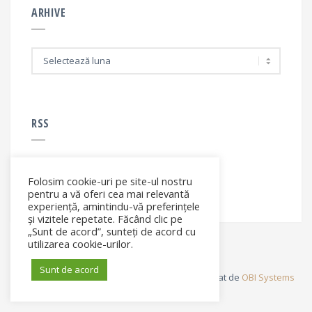
ARHIVE
A
r
h
i
v
e
RSS
Folosim cookie-uri pe site-ul nostru
RSS - articole
pentru a vă oferi cea mai relevantă
experiență, amintindu-vă preferințele
și vizitele repetate. Făcând clic pe
„Sunt de acord”, sunteți de acord cu
utilizarea cookie-urilor.
Sunt de acord
© Elena Filip. All rights reserved ® - Site dezvoltat de
OBI Systems