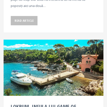
poposiți aici una-două…
READ ARTICLE
LOKRUM, INSULA LUI GAME OF