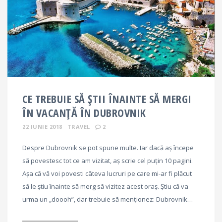
CE TREBUIE SĂ ȘTII ÎNAINTE SĂ MERGI
ÎN VACANȚĂ ÎN DUBROVNIK
22 IUNIE 2018
TRAVEL
2
Despre Dubrovnik se pot spune multe. Iar dacă aș începe
să povestesc tot ce am vizitat, aș scrie cel puțin 10 pagini.
Așa că vă voi povesti câteva lucruri pe care mi-ar fi plăcut
să le știu înainte să merg să vizitez acest oraș. Știu că va
urma un „doooh”, dar trebuie să menționez: Dubrovnik…