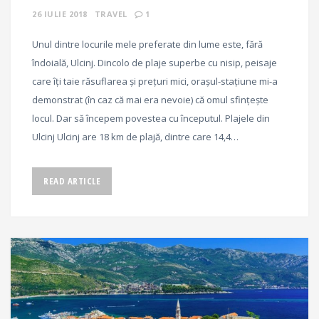
26 IULIE 2018
TRAVEL
1
Unul dintre locurile mele preferate din lume este, fără
îndoială, Ulcinj. Dincolo de plaje superbe cu nisip, peisaje
care îți taie răsuflarea și prețuri mici, orașul-stațiune mi-a
demonstrat (în caz că mai era nevoie) că omul sfințește
locul. Dar să începem povestea cu începutul. Plajele din
Ulcinj Ulcinj are 18 km de plajă, dintre care 14,4…
READ ARTICLE