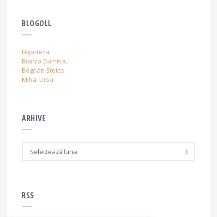
BLOGOLL
Filipineza
Bianca Dumitriu
Bogdan Stoica
Mihai Ursu
ARHIVE
A
r
h
i
v
e
RSS