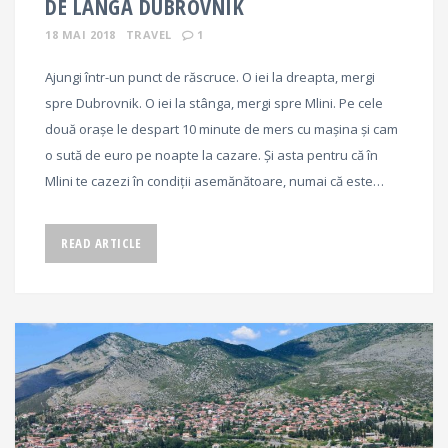
DE LÂNGĂ DUBROVNIK
18 MAI 2018
TRAVEL
1
Ajungi într-un punct de răscruce. O iei la dreapta, mergi
spre Dubrovnik. O iei la stânga, mergi spre Mlini. Pe cele
două orașe le despart 10 minute de mers cu mașina și cam
o sută de euro pe noapte la cazare. Și asta pentru că în
Mlini te cazezi în condiții asemănătoare, numai că este…
READ ARTICLE