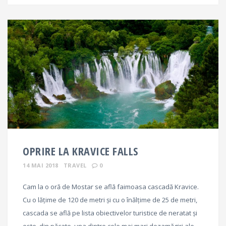
OPRIRE LA KRAVICE FALLS
14 MAI 2018
TRAVEL
0
Cam la o oră de Mostar se află faimoasa cascadă Kravice.
Cu o lățime de 120 de metri și cu o înălțime de 25 de metri,
cascada se află pe lista obiectivelor turistice de neratat și
este, din păcate, una dintre cele mai mari dezamăgiri ale