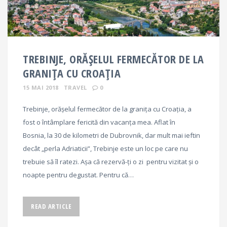
TREBINJE, ORĂȘELUL FERMECĂTOR DE LA
GRANIȚA CU CROAȚIA
15 MAI 2018
TRAVEL
0
Trebinje, orășelul fermecător de la granița cu Croația, a
fost o întâmplare fericită din vacanța mea. Aflat în
Bosnia, la 30 de kilometri de Dubrovnik, dar mult mai ieftin
decât „perla Adriaticii”, Trebinje este un loc pe care nu
trebuie să îl ratezi. Așa că rezervă-ți o zi pentru vizitat și o
noapte pentru degustat. Pentru că…
READ ARTICLE