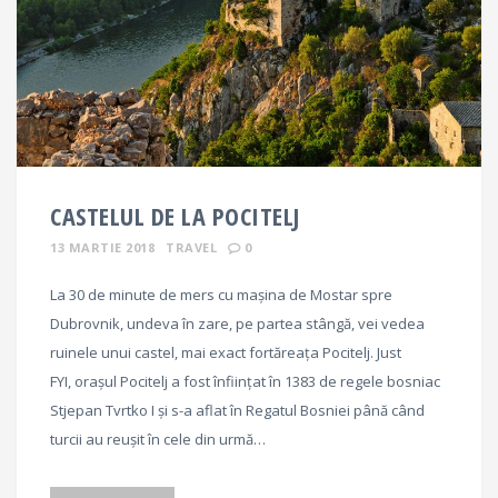
CASTELUL DE LA POCITELJ
13 MARTIE 2018
TRAVEL
0
La 30 de minute de mers cu mașina de Mostar spre
Dubrovnik, undeva în zare, pe partea stângă, vei vedea
ruinele unui castel, mai exact fortăreața Pocitelj. Just
FYI, orașul Pocitelj a fost înființat în 1383 de regele bosniac
Stjepan Tvrtko I și s-a aflat în Regatul Bosniei până când
turcii au reușit în cele din urmă…