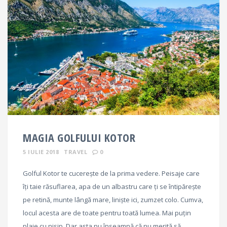
MAGIA GOLFULUI KOTOR
5 IULIE 2018
TRAVEL
0
Golful Kotor te cucerește de la prima vedere. Peisaje care
îți taie răsuflarea, apa de un albastru care ți se întipărește
pe retină, munte lângă mare, liniște ici, zumzet colo. Cumva,
locul acesta are de toate pentru toată lumea. Mai puțin
plaje cu nisip. Dar asta nu înseamnă că nu merită să