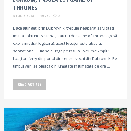
THRONES
3 IULIE 2018
TRAVEL
0
Dacă ajungeți prin Dubrovnik, trebuie neapărat să vizitați
insula Lokrum. Pasionați sau nu de Game of Thrones (o să
explic imediat legătura), acest locușor este absolut
senzațional. Cum se ajunge pe insula Lokrum? Simplu!
Luați un ferry din portul din centrul vechi din Dubrovnik. Pe
timpul verii se pleacă din jumătate în jumătate de oră….
READ ARTICLE