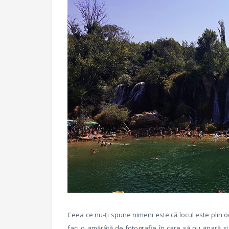
Ceea ce nu-ți spune nimeni este că locul este plin o
faci o amărâtă de fotografie în care să nu apară și 