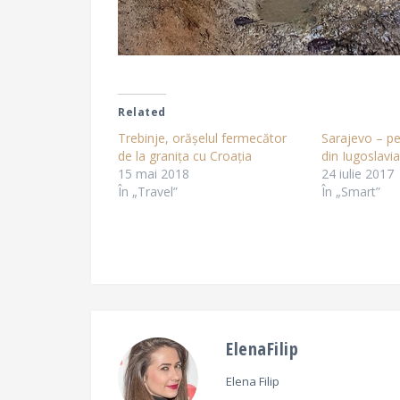
Related
Trebinje, orășelul fermecător
Sarajevo – pe
de la granița cu Croația
din Iugoslavia
15 mai 2018
24 iulie 2017
În „Travel”
În „Smart”
ElenaFilip
Elena Filip