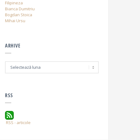
Filipineza
Bianca Dumitriu
Bogdan Stoica
Mihai Ursu
ARHIVE
A
r
h
i
v
e
RSS
RSS - articole