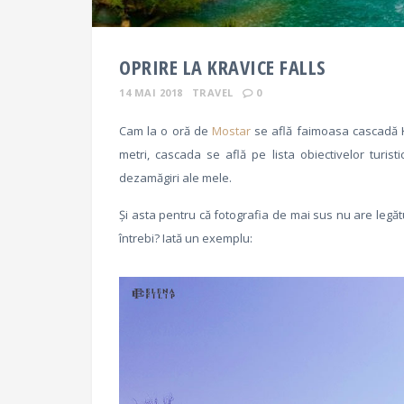
OPRIRE LA KRAVICE FALLS
14 MAI 2018
TRAVEL
0
Cam la o oră de
Mostar
se află faimoasa cascadă Kr
metri, cascada se află pe lista obiectivelor turis
dezamăgiri ale mele.
Și asta pentru că fotografia de mai sus nu are legătu
întrebi? Iată un exemplu: