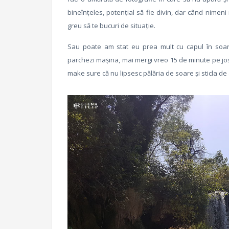
bineînțeles, potențial să fie divin, dar când nimeni
greu să te bucuri de situație.
Sau poate am stat eu prea mult cu capul în soare 
parchezi mașina, mai mergi vreo 15 de minute pe jos
make sure că nu lipsesc pălăria de soare și sticla de