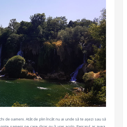
chi de oameni. Atât de plin încât nu ai unde să te așezi sau să
niște oameni pe care chiar nu îi vrei acolo. Peisajul ar avea,