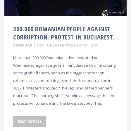
300.000 ROMANIAN PEOPLE AGAINST
CORRUPTION. PROTEST IN BUCHAREST.
2 FEBRUARIE 2017
UNCATEGORIZED @RO
0
More than 300,000 Romanians demonstrated on
Wednesday against a government decree decriminalizing
some graft offences, seen as the biggest retreat on
reforms since the country joined the European Union in
2007. Protesters shouted “Thieves” and carried banners
that read “The morning shift”, sending a message that the
protests will continue until the law is stopped. The…
READ ARTICLE