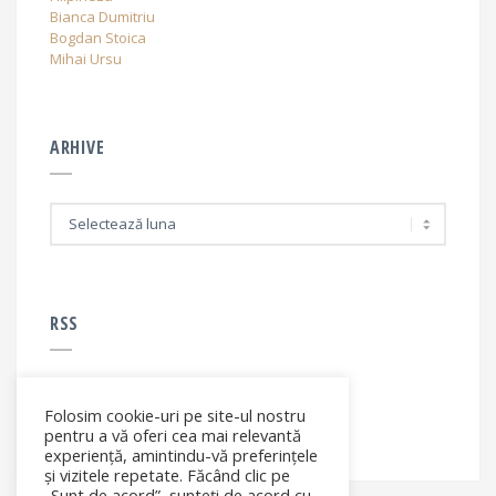
Bianca Dumitriu
Bogdan Stoica
Mihai Ursu
ARHIVE
A
r
h
i
v
e
RSS
Folosim cookie-uri pe site-ul nostru
RSS - articole
pentru a vă oferi cea mai relevantă
experiență, amintindu-vă preferințele
și vizitele repetate. Făcând clic pe
„Sunt de acord”, sunteți de acord cu