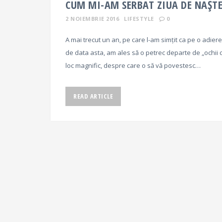
CUM MI-AM SERBAT ZIUA DE NAȘTE
2 NOIEMBRIE 2016
LIFESTYLE
0
A mai trecut un an, pe care l-am simțit ca pe o adier
de data asta, am ales să o petrec departe de „ochii cu
loc magnific, despre care o să vă povestesc…
READ ARTICLE