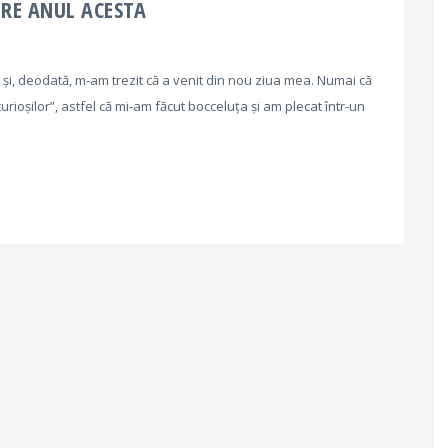
RE ANUL ACESTA
e și, deodată, m-am trezit că a venit din nou ziua mea. Numai că
rioșilor”, astfel că mi-am făcut bocceluța și am plecat într-un