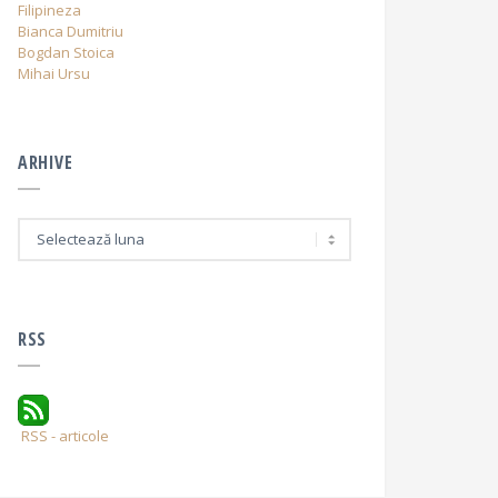
Filipineza
Bianca Dumitriu
Bogdan Stoica
Mihai Ursu
ARHIVE
A
r
h
i
v
e
RSS
RSS - articole