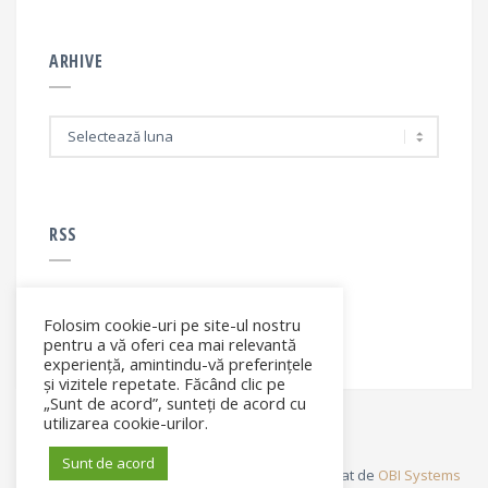
ARHIVE
A
r
h
i
v
e
RSS
Folosim cookie-uri pe site-ul nostru
RSS - articole
pentru a vă oferi cea mai relevantă
experiență, amintindu-vă preferințele
și vizitele repetate. Făcând clic pe
„Sunt de acord”, sunteți de acord cu
utilizarea cookie-urilor.
Sunt de acord
© Elena Filip. All rights reserved ® - Site dezvoltat de
OBI Systems