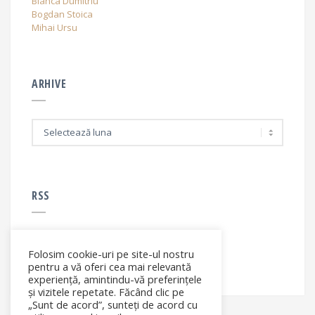
Bianca Dumitriu
Bogdan Stoica
Mihai Ursu
ARHIVE
A
r
h
i
v
e
RSS
Folosim cookie-uri pe site-ul nostru
RSS - articole
pentru a vă oferi cea mai relevantă
experiență, amintindu-vă preferințele
și vizitele repetate. Făcând clic pe
„Sunt de acord”, sunteți de acord cu