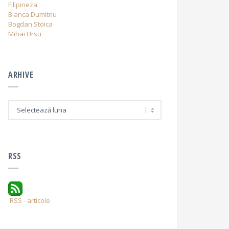
Filipineza
Bianca Dumitriu
Bogdan Stoica
Mihai Ursu
ARHIVE
A
r
h
i
v
e
RSS
RSS - articole