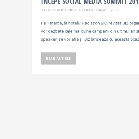
ÎNCEPE SOCIAL MEDIA SUMMIT 201
14 FEBRUARIE 2017
PROFESSIONAL
0
Pe 1 martie, la hotelul Radisson Blu, revista BIZ or
vor dezbate cele mai bune campanii din ultimul an și
speakeri se vor afla și: Biz lansează cu această ocazi
READ ARTICLE