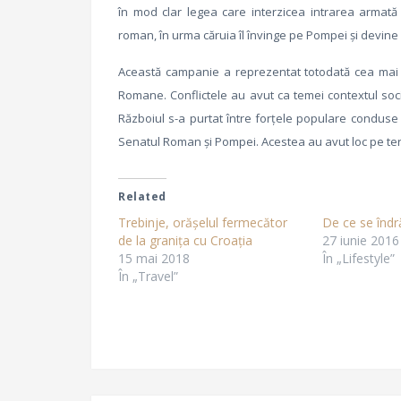
în mod clar legea care interzicea intrarea armată pe
roman, în urma căruia îl învinge pe Pompei şi devine
Această campanie a reprezentat totodată cea mai m
Romane. Conflictele au avut ca temei contextul socio
Războiul s-a purtat între forţele populare conduse 
Senatul Roman şi Pompei. Acestea au avut loc pe teritori
Related
Trebinje, orășelul fermecător
De ce se îndr
de la granița cu Croația
27 iunie 2016
15 mai 2018
În „Lifestyle”
În „Travel”