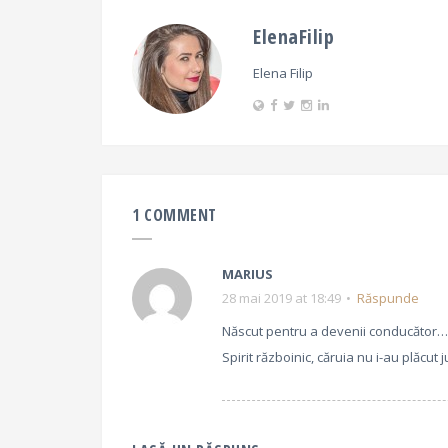
ElenaFilip
Elena Filip
1 COMMENT
MARIUS
28 mai 2019 at 18:49
Răspunde
Născut pentru a devenii conducător…
Spirit războinic, căruia nu i-au plăcut 