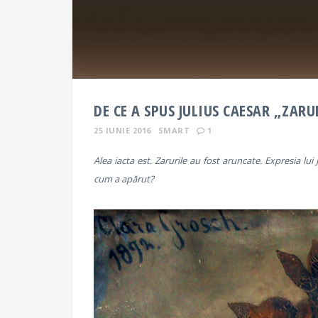
DE CE A SPUS JULIUS CAESAR „ZAR
25 IUNIE 2016
SMART
1
Alea iacta est. Zarurile au fost aruncate. Expresia lui 
cum a apărut?