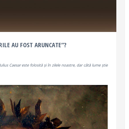
URILE AU FOST ARUNCATE”?
Julius Caesar este folosită și în zilele noastre, dar câtă lume știe