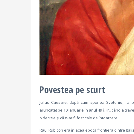
Povestea pe scurt
Julius Caesare, după cum spunea Svetonio, a pro
aruncate) pe 10 ianuarie în anul 49 î.Hr., când a tra
o decizie şi că n-ar fi fost cale de întoarcere.
Râul Rubicon era în acea epocă frontiera dintre Italia