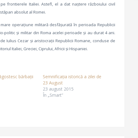
 frontierele Italiei. Astefl, el a dat naştere războiului civil
 stăpan absolut al Romei.
are operaţiune militară desfăşurată în perioada Republicii
-politic şi militar din Roma acelei perioade și au durat 4 ani.
de Iulius Cezar şi aristocraţii Republicii Romane, conduse de
ul Italiei, Greciei, Ciprului, Africii şi Hispaniei.
ăgostesc bărbații
Semnificația istorică a zilei de
23 August
23 august 2015
În „Smart”