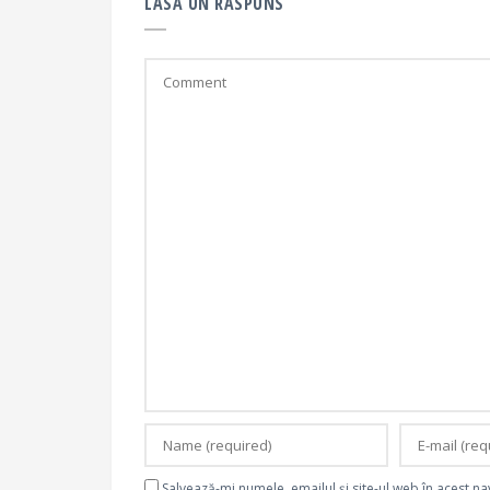
LASĂ UN RĂSPUNS
Salvează-mi numele, emailul și site-ul web în acest n