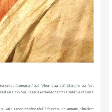
nunţat faimoasa frază “Alea iacta est” (Zarurile au fost
versat râul Rubicon. Cesar a exclamat pentru a sublinia că luase
 şi Galia. Cesar, trecând râul în fruntea unei armate, a încălcat