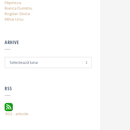
Filipineza
Bianca Dumitriu
Bogdan Stoica
Mihai Ursu
ARHIVE
A
r
h
i
v
e
RSS
RSS - articole