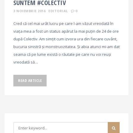
SUNTEM #COLECTIV
3 NOIEMBRIE 2016
EDITORIAL
0
Cred că cel mai urât lucru pe care l-am văzut vreodată în
viața mea a fost un status apărut la mai puțin de 24 de ore
după Colectiv. Am simțit cum izvora ura din fiecare cuvânt,
bucuria sinistră și monstruozitatea. Și abia atunci mi-am dat
seama că pe lume există o răutate pe care nu voi reuși
vreodată să…
READ ARTICLE