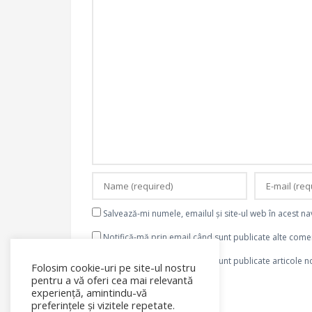
Salvează-mi numele, emailul și site-ul web în acest n
Notifică-mă prin email când sunt publicate alte comen
Notifică-mă prin email când sunt publicate articole no
Folosim cookie-uri pe site-ul nostru
pentru a vă oferi cea mai relevantă
experiență, amintindu-vă
preferințele și vizitele repetate.