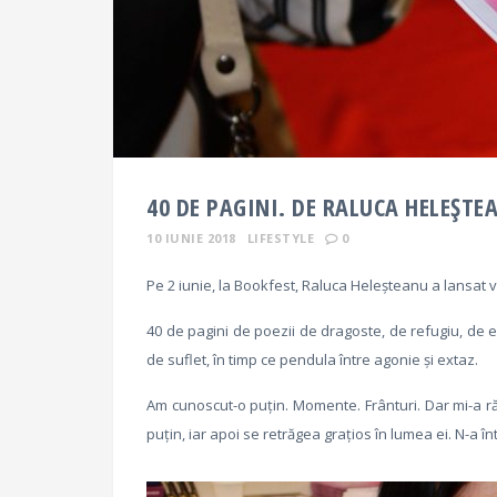
40 DE PAGINI. DE RALUCA HELEȘTE
10 IUNIE 2018
LIFESTYLE
0
Pe 2 iunie, la Bookfest, Raluca Heleșteanu a lansat 
40 de pagini de poezii de dragoste, de refugiu, de eva
de suflet, în timp ce pendula între agonie și extaz.
Am cunoscut-o puțin. Momente. Frânturi. Dar mi-a r
puțin, iar apoi se retrăgea grațios în lumea ei. N-a î