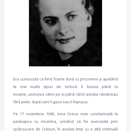
Era cunoscută ca fiind foarte dură cu prizonierii şi apelând
la mai multe tipuri de tortură: îi biciuia până la
moarte, asmuţea câinii pe ei până când aceștia rămâneau
fără piele, după care îi gaza sau îi împuşca.
Pe 17 noiembrie 1945, Irma Grese este condamnată la
pedeapsa cu moartea, urmând să fie executată prin
spânzurare de Crăciun, în același timp cu o altă criminală