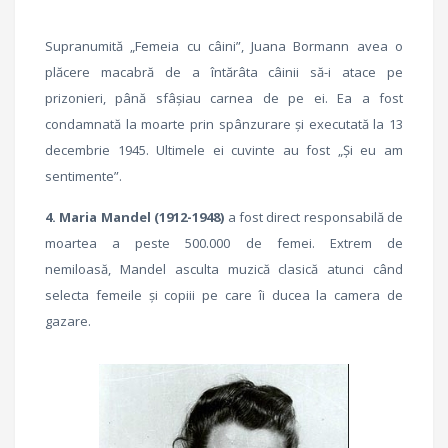
Supranumită „Femeia cu câini”, Juana Bormann avea o
plăcere macabră de a întărâta câinii să-i atace pe
prizonieri, până sfâşiau carnea de pe ei. Ea a fost
condamnată la moarte prin spânzurare şi executată la 13
decembrie 1945. Ultimele ei cuvinte au fost „Şi eu am
sentimente”.
4.
Maria Mandel (1912-1948)
a fost direct responsabilă de
moartea a peste 500.000 de femei. Extrem de
nemiloasă, Mandel asculta muzică clasică atunci când
selecta femeile şi copiii pe care îi ducea la camera de
gazare.