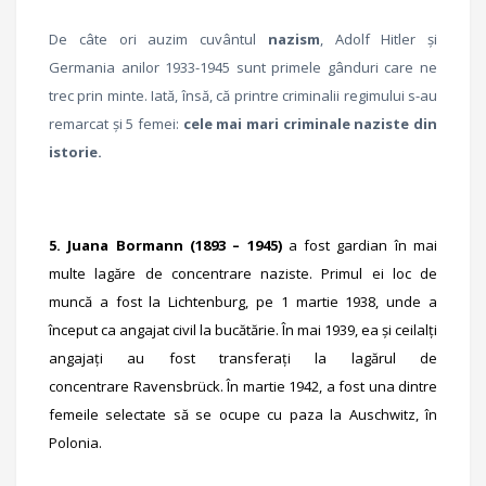
De câte ori auzim cuvântul
nazism
, Adolf Hitler şi
Germania anilor 1933-1945 sunt primele gânduri care ne
trec prin minte. Iată, însă, că printre criminalii regimului s-au
remarcat și 5 femei:
cele mai mari criminale naziste din
istorie.
5. Juana Bormann (1893 – 1945)
a fost gardian în mai
multe lagăre de concentrare naziste. Primul ei loc de
muncă a fost la Lichtenburg, pe 1 martie 1938, unde a
început ca angajat civil la bucătărie. În mai 1939, ea și ceilalți
angajați au fost transferați la lagărul de
concentrare Ravensbrück.
În martie 1942, a fost una dintre
femeile selectate să se ocupe cu paza la Auschwitz, în
Polonia.