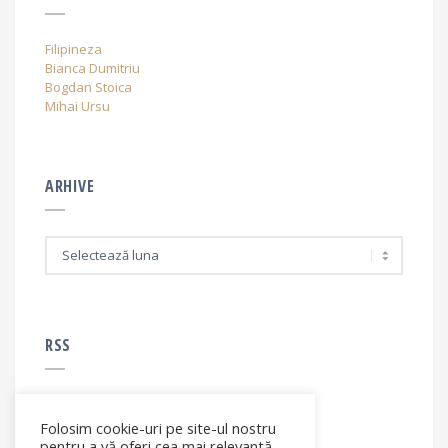
Filipineza
Bianca Dumitriu
Bogdan Stoica
Mihai Ursu
ARHIVE
A
r
h
i
v
e
RSS
Folosim cookie-uri pe site-ul nostru
RSS - articole
pentru a vă oferi cea mai relevantă