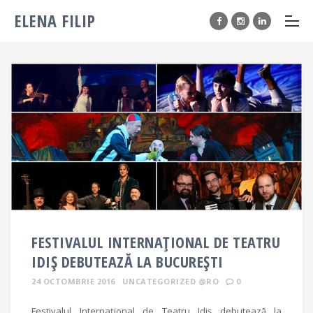
ELENA FILIP
FESTIVALUL INTERNAȚIONAL DE TEATRU
IDIȘ DEBUTEAZĂ LA BUCUREȘTI
24 OCTOMBRIE 2016
UNCATEGORIZED @RO
0
Festivalul Internațional de Teatru Idiș debutează la