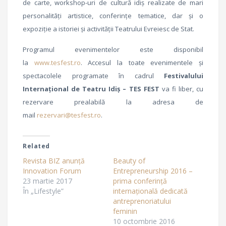
de carte, workshop-uri de cultură idiș realizate de mari
personalități artistice, conferințe tematice, dar și o
expoziție a istoriei și activității Teatrului Evreiesc de Stat.
Programul evenimentelor este disponibil
la
www.tesfest.ro
. Accesul la toate evenimentele și
spectacolele programate în cadrul
Festivalului
Internațional de Teatru Idiș – TES FEST
va fi liber, cu
rezervare prealabilă la adresa de
mail
rezervari@tesfest.ro
.
Related
Revista BIZ anunță
Beauty of
Innovation Forum
Entrepreneurship 2016 –
23 martie 2017
prima conferință
În „Lifestyle”
internațională dedicată
antreprenoriatului
feminin
10 octombrie 2016