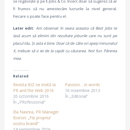
se regăsește și pe E-Jobs & Co. Încerc doar să sugerez că ar
fi frumos să nu amestecăm lucrurile la nivel general.
Fiecare o poate face pentru el.
Later edit:
Am observat în seara aceasta că Best Jobs te
lasă acum să elimini din rezultate joburile care nu sunt pe
placul tău. Și asta e bine. Doar că de câte ori apeși minunatul
X, trebuie să o iei de la capăt cu căutarea. Not fun. Părerea
mea.
Related
Revista BIZ ne invită la
Passion… in words
PR and the Web 2016
16 noiembrie 2013
20 octombrie 2016
În „Editorial”
În „PRofessional”
Ela Navrea, PR Manager
Boiron: „Fiți propriul
vostru brand!”
14 septembrie 2016