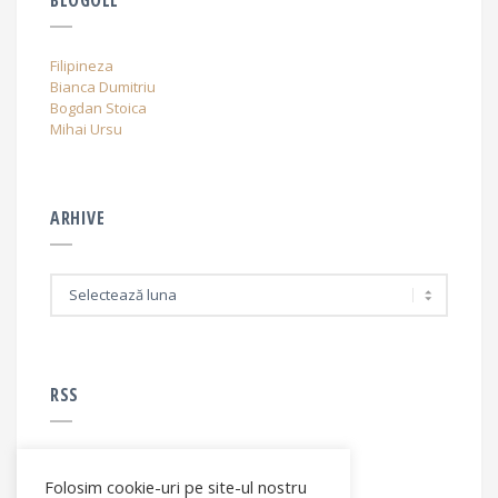
BLOGOLL
Filipineza
Bianca Dumitriu
Bogdan Stoica
Mihai Ursu
ARHIVE
A
r
h
i
v
e
RSS
Folosim cookie-uri pe site-ul nostru
RSS - articole