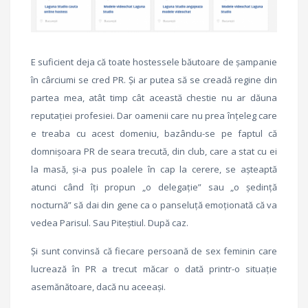
E suficient deja că toate hostessele băutoare de șampanie
în cârciumi se cred PR. Și ar putea să se creadă regine din
partea mea, atât timp cât această chestie nu ar dăuna
reputației profesiei. Dar oamenii care nu prea înțeleg care
e treaba cu acest domeniu, bazându-se pe faptul că
domnișoara PR de seara trecută, din club, care a stat cu ei
la masă, și-a pus poalele în cap la cerere, se așteaptă
atunci când îți propun „o delegație” sau „o ședință
nocturnă” să dai din gene ca o panseluță emoționată că va
vedea Parisul. Sau Piteștiul. După caz.
Și sunt convinsă că fiecare persoană de sex feminin care
lucrează în PR a trecut măcar o dată printr-o situație
asemănătoare, dacă nu aceeași.