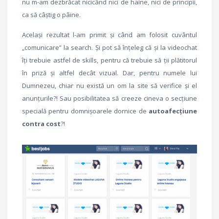
nu m-am dezbrăcat nicicând nici de haine, nici de principii,
ca să câștig o pâine.
Același rezultat l-am primit și când am folosit cuvântul
„comunicare” la search. Și pot să înțeleg că și la videochat
îți trebuie astfel de skills, pentru că trebuie să ții plătitorul
în priză și altfel decât vizual. Dar, pentru numele lui
Dumnezeu, chiar nu există un om la site să verifice și el
anunțurile?! Sau posibilitatea să creeze cineva o secțiune
specială pentru domnișoarele dornice de
autoafecțiune
contra cost
?!