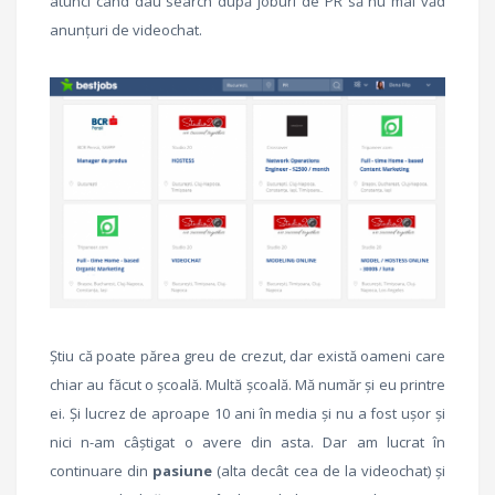
atunci când dau search după joburi de PR să nu mai văd
anunțuri de videochat.
Știu că poate părea greu de crezut, dar există oameni care
chiar au făcut o școală. Multă școală. Mă număr și eu printre
ei. Și lucrez de aproape 10 ani în media și nu a fost ușor și
nici n-am câștigat o avere din asta. Dar am lucrat în
continuare din
pasiune
(alta decât cea de la videochat) și