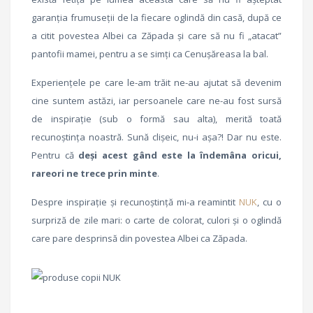
garanția frumuseții de la fiecare oglindă din casă, după ce
a citit povestea Albei ca Zăpada și care să nu fi „atacat”
pantofii mamei, pentru a se simți ca Cenușăreasa la bal.
Experiențele pe care le-am trăit ne-au ajutat să devenim
cine suntem astăzi, iar persoanele care ne-au fost sursă
de inspirație (sub o formă sau alta), merită toată
recunoștința noastră. Sună clișeic, nu-i așa?! Dar nu este.
Pentru că
deși acest gând este la îndemâna oricui,
rareori ne trece prin minte
.
Despre inspirație și recunoștință mi-a reamintit
NUK
, cu o
surpriză de zile mari: o carte de colorat, culori și o oglindă
care pare desprinsă din povestea Albei ca Zăpada.