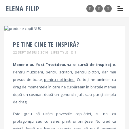
ELENA FILIP
PE TINE CINE TE INSPIRĂ?
22 SEPTEMBRIE 2016
LIFESTYLE
1
Mamele au fost întotdeauna o sursă de inspirație.
Pentru muzicieni, pentru scriitori, pentru pictori, dar mai
presus de toate,
pentru noi înșine
. Cu toții ne amintim cu
drag de momentele în care ne cuibăream în brațele mamei
după un coșmar, după un genunchi julit sau pur și simplu
de drag.
Este greu să uităm poveștile copilăriei, cu noi ca
protagoniști sau cu zâne, prinți și prințese. Nu cred că
există fetiță pe lumea aceasta care să nu fi așteptat