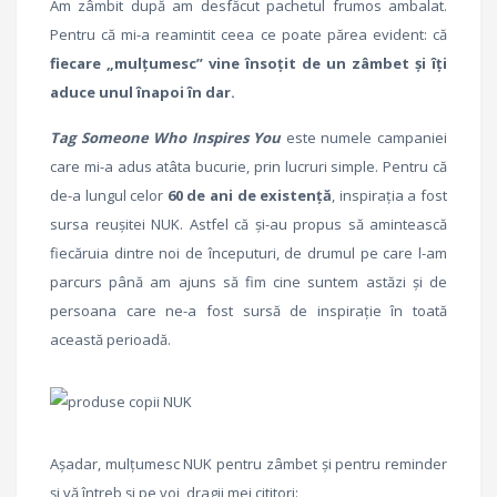
Am zâmbit după am desfăcut pachetul frumos ambalat.
Pentru că mi-a reamintit ceea ce poate părea evident: că
fiecare „mulțumesc” vine însoțit de un zâmbet și îți
aduce unul înapoi în dar.
Tag Someone Who Inspires You
este numele campaniei
care mi-a adus atâta bucurie, prin lucruri simple. Pentru că
de-a lungul celor
60 de ani de existență
, inspirația a fost
sursa reușitei NUK. Astfel că și-au propus să amintească
fiecăruia dintre noi de începuturi, de drumul pe care l-am
parcurs până am ajuns să fim cine suntem astăzi și de
persoana care ne-a fost sursă de inspirație în toată
această perioadă.
Așadar, mulțumesc NUK pentru zâmbet și pentru reminder
și vă întreb și pe voi, dragii mei cititori: