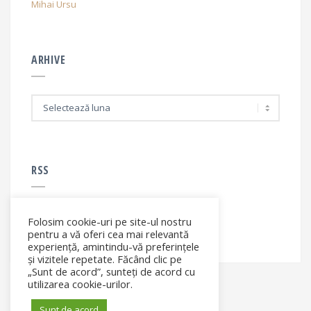
Mihai Ursu
ARHIVE
A
r
h
i
v
e
RSS
Folosim cookie-uri pe site-ul nostru
RSS - articole
pentru a vă oferi cea mai relevantă
experiență, amintindu-vă preferințele
și vizitele repetate. Făcând clic pe
„Sunt de acord”, sunteți de acord cu
utilizarea cookie-urilor.
Sunt de acord