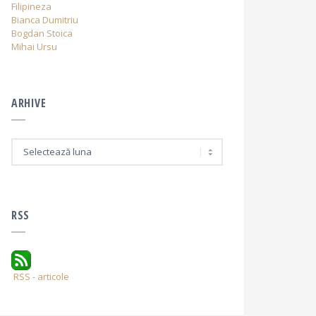
Filipineza
Bianca Dumitriu
Bogdan Stoica
Mihai Ursu
ARHIVE
A
r
h
i
v
e
RSS
RSS - articole