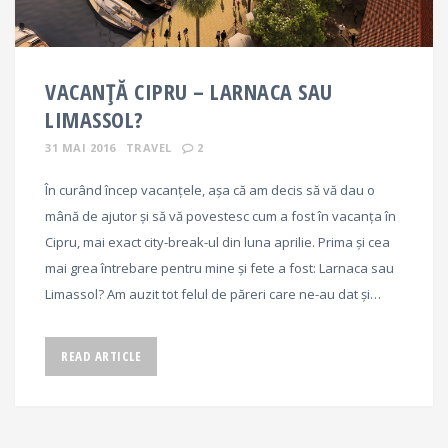
VACANȚĂ CIPRU – LARNACA SAU
LIMASSOL?
31 MAI 2016
TRAVEL
2
În curând încep vacanțele, așa că am decis să vă dau o
mână de ajutor și să vă povestesc cum a fost în vacanța în
Cipru, mai exact city-break-ul din luna aprilie. Prima și cea
mai grea întrebare pentru mine și fete a fost: Larnaca sau
Limassol? Am auzit tot felul de păreri care ne-au dat și…
READ ARTICLE