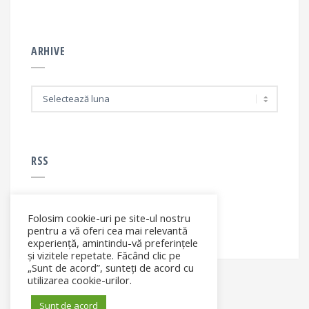
ARHIVE
A
r
h
i
v
e
RSS
Folosim cookie-uri pe site-ul nostru
RSS - articole
pentru a vă oferi cea mai relevantă
experiență, amintindu-vă preferințele
și vizitele repetate. Făcând clic pe
„Sunt de acord”, sunteți de acord cu
utilizarea cookie-urilor.
Sunt de acord