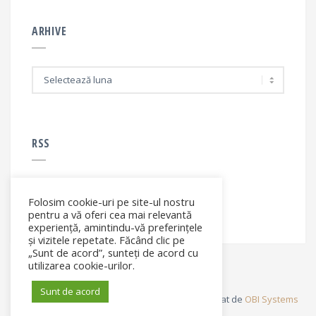
ARHIVE
A
r
h
i
v
e
RSS
Folosim cookie-uri pe site-ul nostru
RSS - articole
pentru a vă oferi cea mai relevantă
experiență, amintindu-vă preferințele
și vizitele repetate. Făcând clic pe
„Sunt de acord”, sunteți de acord cu
utilizarea cookie-urilor.
Sunt de acord
© Elena Filip. All rights reserved ® - Site dezvoltat de
OBI Systems