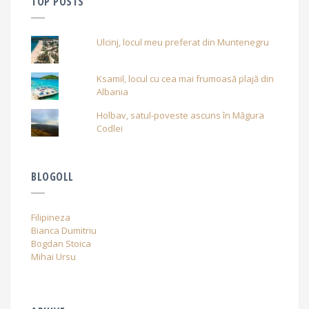
TOP POSTS
Ulcinj, locul meu preferat din Muntenegru
Ksamil, locul cu cea mai frumoasă plajă din
Albania
Holbav, satul-poveste ascuns în Măgura
Codlei
BLOGOLL
Filipineza
Bianca Dumitriu
Bogdan Stoica
Mihai Ursu