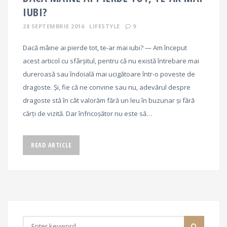
IUBI?
28 SEPTEMBRIE 2016
LIFESTYLE
9
Dacă mâine ai pierde tot, te-ar mai iubi? — Am început
acest articol cu sfârșitul, pentru că nu există întrebare mai
dureroasă sau îndoială mai ucigătoare într-o poveste de
dragoste. Și, fie că ne convine sau nu, adevărul despre
dragoste stă în cât valorăm fără un leu în buzunar și fără
cărți de vizită. Dar înfricoșător nu este să…
READ ARTICLE