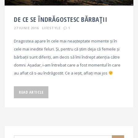
DE CE SE ÎNDRĂGOSTESC BĂRBAȚII
27 IUNIE 2016
LIFESTYLE
1
Dragostea apare în cele mai neașteptate momente și în
cele mai inedite feluri. Și, pentru că știm deja că femeile și
bărbații sunt diferiți, am decis să îmi îndrept atenția către
domni. Așadar, i-am întrebat care a fost momentul în care
au aflat că s-au îndrăgostit. Ce a ieșit, aflați mai jos
READ ARTICLE