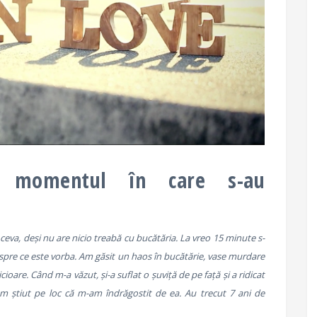
c momentul în care s-au
ceva, deși nu are nicio treabă cu bucătăria. La vreo 15 minute s-
pre ce este vorba. Am găsit un haos în bucătărie, vase murdare
cioare. Când m-a văzut, și-a suflat o șuviță de pe față și a ridicat
m știut pe loc că m-am îndrăgostit de ea. Au trecut 7 ani de