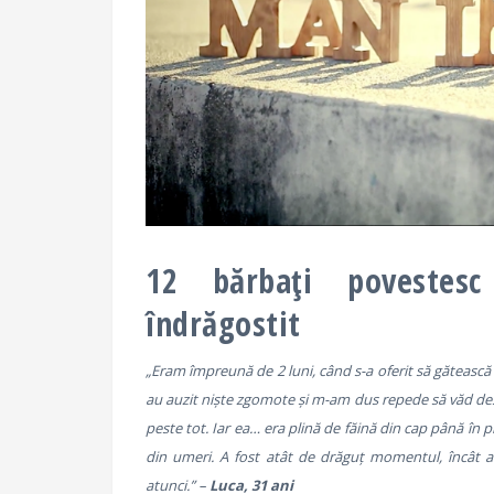
12 bărbați povestes
îndrăgostit
„Eram împreună de 2 luni, când s-a oferit să gătească 
au auzit niște zgomote și m-am dus repede să văd des
peste tot. Iar ea… era plină de făină din cap până în pi
din umeri. A fost atât de drăguț momentul, încât a
atunci.” –
Luca, 31 ani