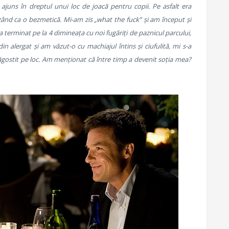
ajuns în dreptul unui loc de joacă pentru copii. Pe asfalt era
zând ca o bezmetică. Mi-am zis „what the fuck” și am început și
 terminat pe la 4 dimineața cu noi fugăriți de paznicul parcului,
n alergat și am văzut-o cu machiajul întins și ciufulită, mi s-a
ostit pe loc. Am menționat că între timp a devenit soția mea?