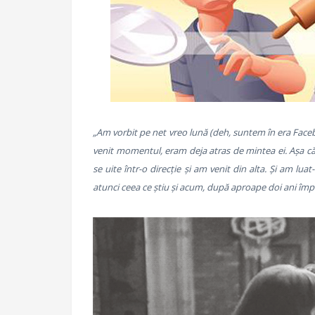
„Am vorbit pe net vreo lună (deh, suntem în era Faceb
venit momentul, eram deja atras de mintea ei. Așa că
se uite într-o direcție și am venit din alta. Și am lu
atunci ceea ce știu și acum, după aproape doi ani îm