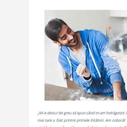
„Mi-e destul de greu să spun când m-am îndrăgostit 
mai tare a fost printre primele întâlniri. Am coborât