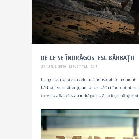
DE CE SE ÎNDRĂGOSTESC BĂRBAȚII
27 IUNIE 2016
LIFESTYLE
1
Dragostea apare în cele mai neașteptate momente și în
bărbații sunt diferiți, am decis să îmi îndrept aten
care au aflat că s-au îndrăgostit. Ce a ieșit, aflați mai