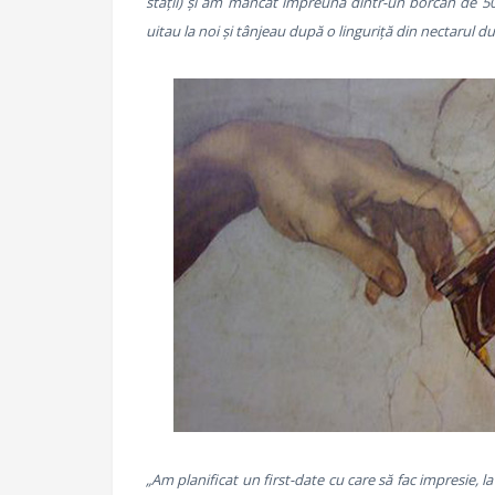
stații) și am mâncat împreună dintr-un borcan de 500
uitau la noi și tânjeau după o linguriță din nectarul du
„Am planificat un first-date cu care să fac impresie,