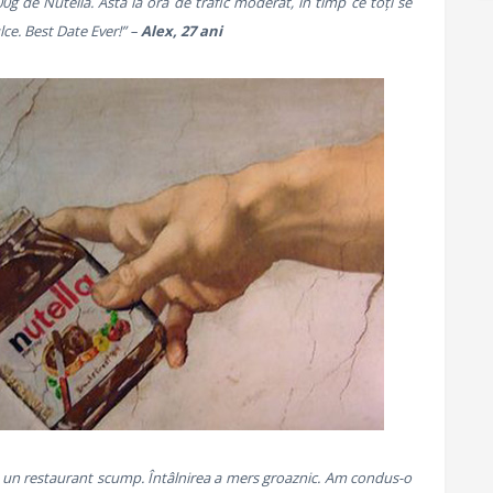
g de Nutella. Asta la oră de trafic moderat, în timp ce toți se
lce. Best Date Ever!” –
Alex, 27 ani
 la un restaurant scump. Întâlnirea a mers groaznic. Am condus-o