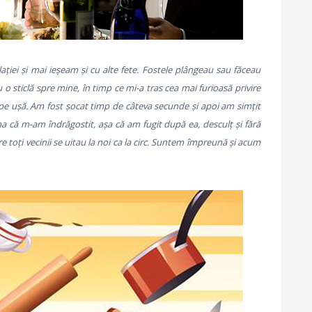
iei și mai ieșeam și cu alte fete. Fostele plângeau sau făceau
 o sticlă spre mine, în timp ce mi-a tras cea mai furioasă privire
ț pe ușă. Am fost șocat timp de câteva secunde și apoi am simțit
 că m-am îndrăgostit, așa că am fugit după ea, desculț și fără
are toți vecinii se uitau la noi ca la circ. Suntem împreună și acum