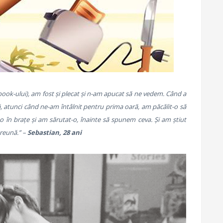
ook-ului), am fost și plecat și n-am apucat să ne vedem. Când a
, atunci când ne-am întâlnit pentru prima oară, am păcălit-o să
at-o în brațe și am sărutat-o, înainte să spunem ceva. Și am știut
preună.” –
Sebastian, 28 ani