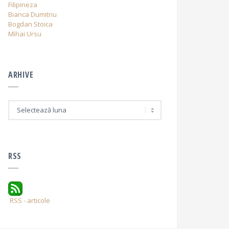
Filipineza
Bianca Dumitriu
Bogdan Stoica
Mihai Ursu
ARHIVE
A
r
h
i
v
e
RSS
RSS - articole