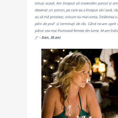
totuși acasă. Am început să traversăm parcul și am 
desenat un șotron, pe care ea a început să-l sară, râ
eu să mă prostesc, oricum nu mai conta. Întâlnirea s-a
plini de praf și terminați de râs. Când ne-am oprit di
părut cea mai frumoasă femeie din lume. M-am îndrăg
:)” –
Dan, 35 ani