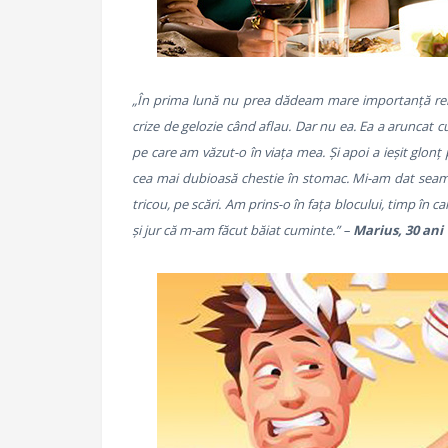
„În prima lună nu prea dădeam mare importanță relaț
crize de gelozie când aflau. Dar nu ea. Ea a aruncat cu
pe care am văzut-o în viața mea. Și apoi a ieșit glon
cea mai dubioasă chestie în stomac. Mi-am dat seama
tricou, pe scări. Am prins-o în fața blocului, timp în c
și jur că m-am făcut băiat cuminte.” –
Marius, 30 ani