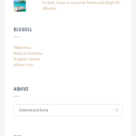
Ksamil, locul cu cea mai frumoasă plajă din
Albania
BLOGOLL
Filipineza
Bianca Dumitriu
Bogdan Stoica
Mihai Ursu
ARHIVE
A
r
h
i
v
e