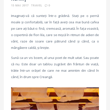
15 MAI 2017
TRAVEL
0
Imaginați-vă că sunteți într-o grădină. Stați pe o pernă
moale și confortabilă, iar în față aveți cea mai bună cafea
pe care ați băut-o: fină, cremoasă, aromată. În fața voastră,
o copertină de flori lila, care se mișcă în ritmuri de adieri de
vânt, raze de soare care pătrund când și când, ca o
mângâiere caldă, și liniște.
Sună ca un vis boem, al unui poet de mult uitat. Sau poate
că nu. Este doar un tablou zugrăvit din frânturi de viață,
trăite într-un orășel de care ne mai amintim din când în
când, în drum spre Creangă.