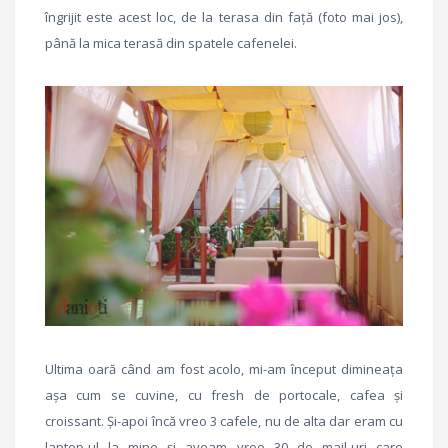
îngrijit este acest loc, de la terasa din față (foto mai jos),
până la mica terasă din spatele cafenelei.
Ultima oară când am fost acolo, mi-am început dimineața
așa cum se cuvine, cu fresh de portocale, cafea și
croissant. Și-apoi încă vreo 3 cafele, nu de alta dar eram cu
laptop-ul la mine și aveam vreo 30 de mail-uri care