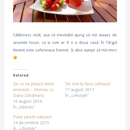
Călătoresc mult, așa că inevitabil ajung să mă atașez de
anumite locuri, ca și cum ar fi o a doua casă. În Târgul
Neamț este cafeneaua Danioti. Și abia aștept să mă-ntorc
Related
De ce ne pleacă elevii
Ție cine îți face cafeaua?
eminenți – Interviu cu
17 august 2017
Daria Zăhăleanu
În „Lifestyle”
16 august 2016
În „Interviu”
Pune țara în valoare!
14 decembrie 2015
În „Lifestyle”