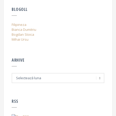
BLOGOLL
Filipineza
Bianca Dumitriu
Bogdan Stoica
Mihai Ursu
ARHIVE
A
r
h
i
v
e
RSS