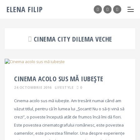
ELENA FILIP
CINEMA CITY DILEMA VECHE
CINEMA ACOLO SUS MĂ IUBEȘTE
24 OCTOMBRIE 2016
LIFESTYLE
0
Cinema acolo sus mă iubește. Am tresărit numai când am
văzut titlul, pentru că în lumea lui „Șocant! Nu o să-ți vină să
crezi”, o poveste începută atât de frumos încă îmi dă fiori.
Este povestea cinematografului românesc, este povestea
oamenilor, este povestea filmelor. Una despre experiențe