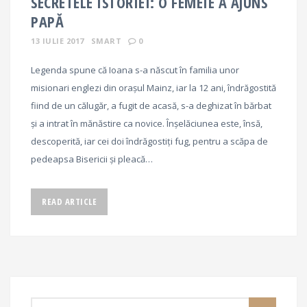
SECRETELE ISTORIEI: O FEMEIE A AJUNS
PAPĂ
13 IULIE 2017
SMART
0
Legenda spune că Ioana s-a născut în familia unor
misionari englezi din oraşul Mainz, iar la 12 ani, îndrăgostită
fiind de un călugăr, a fugit de acasă, s-a deghizat în bărbat
și a intrat în mănăstire ca novice. Înșelăciunea este, însă,
descoperită, iar cei doi îndrăgostiți fug, pentru a scăpa de
pedeapsa Bisericii și pleacă…
READ ARTICLE