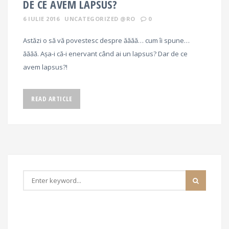
DE CE AVEM LAPSUS?
6 IULIE 2016
UNCATEGORIZED @RO
0
Astăzi o să vă povestesc despre ăăăă… cum îi spune…
ăăăă. Așa-i că-i enervant când ai un lapsus? Dar de ce
avem lapsus?!
READ ARTICLE