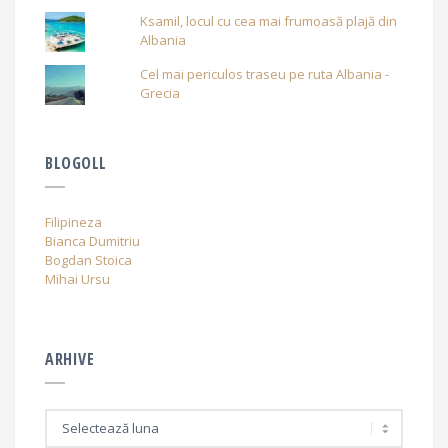
Ksamil, locul cu cea mai frumoasă plajă din
Albania
Cel mai periculos traseu pe ruta Albania -
Grecia
BLOGOLL
Filipineza
Bianca Dumitriu
Bogdan Stoica
Mihai Ursu
ARHIVE
A
r