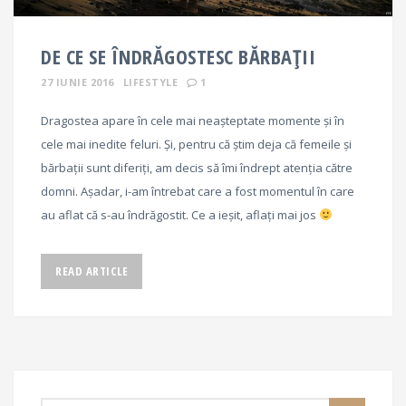
DE CE SE ÎNDRĂGOSTESC BĂRBAȚII
27 IUNIE 2016
LIFESTYLE
1
Dragostea apare în cele mai neașteptate momente și în
cele mai inedite feluri. Și, pentru că știm deja că femeile și
bărbații sunt diferiți, am decis să îmi îndrept atenția către
domni. Așadar, i-am întrebat care a fost momentul în care
au aflat că s-au îndrăgostit. Ce a ieșit, aflați mai jos
READ ARTICLE