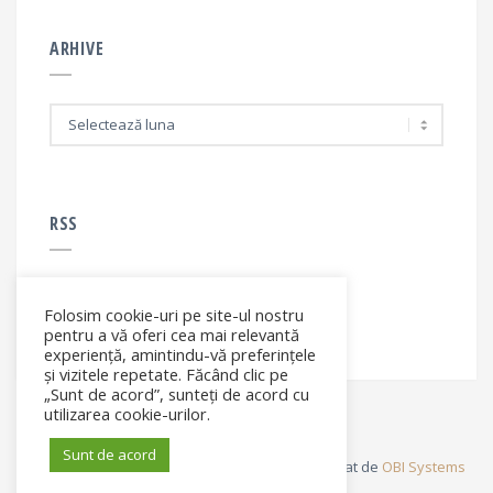
ARHIVE
A
r
h
i
v
e
RSS
Folosim cookie-uri pe site-ul nostru
RSS - articole
pentru a vă oferi cea mai relevantă
experiență, amintindu-vă preferințele
și vizitele repetate. Făcând clic pe
„Sunt de acord”, sunteți de acord cu
utilizarea cookie-urilor.
Sunt de acord
© Elena Filip. All rights reserved ® - Site dezvoltat de
OBI Systems