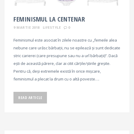
FEMINISMUL LA CENTENAR
9 MARTIE 2018
LIFESTYLE
0
Feminismul este asociat în zilele noastre cu „femeile alea
nebune care urăsc bărbații, nu se epilează și sunt dedicate
stric carierei (care presupune sau nu a urî bărbații)”. Dacă
ești de această părere, clar ai citit cărțile/știrile greșite.
Pentru că, deși extremele există în orice mișcare,
feminismul a plecat la drum cu o altă poveste….
READ ARTICLE