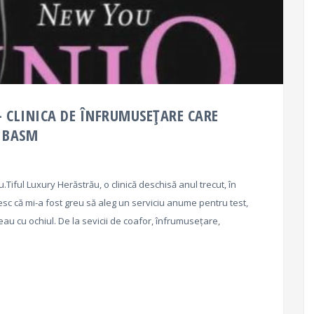
– CLINICA DE ÎNFRUMUSEȚARE CARE
L BASM
.Tiful Luxury Herăstrău, o clinică deschisă anul trecut, în
c că mi-a fost greu să aleg un serviciu anume pentru test,
eau cu ochiul. De la sevicii de coafor, înfrumusețare,