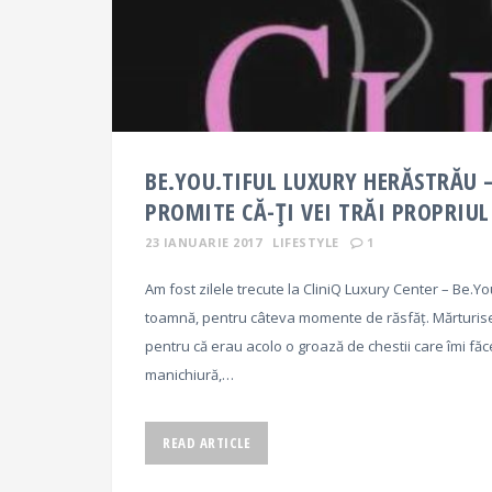
BE.YOU.TIFUL LUXURY HERĂSTRĂU 
PROMITE CĂ-ȚI VEI TRĂI PROPRIU
23 IANUARIE 2017
LIFESTYLE
1
Am fost zilele trecute la CliniQ Luxury Center – Be.You
toamnă, pentru câteva momente de răsfăț. Mărturises
pentru că erau acolo o groază de chestii care îmi făc
manichiură,…
READ ARTICLE