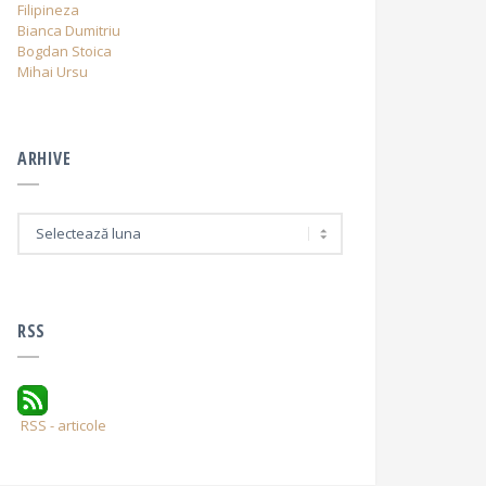
Filipineza
Bianca Dumitriu
Bogdan Stoica
Mihai Ursu
ARHIVE
A
r
h
i
v
e
RSS
RSS - articole