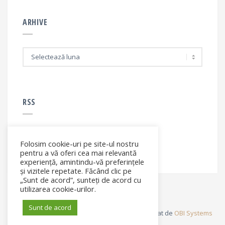
ARHIVE
A
r
h
i
v
e
RSS
Folosim cookie-uri pe site-ul nostru
RSS - articole
pentru a vă oferi cea mai relevantă
experiență, amintindu-vă preferințele
și vizitele repetate. Făcând clic pe
„Sunt de acord”, sunteți de acord cu
utilizarea cookie-urilor.
Sunt de acord
© Elena Filip. All rights reserved ® - Site dezvoltat de
OBI Systems