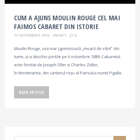
CUM A AJUNS MOULIN ROUGE CEL MAI
FAIMOS CABARET DIN ISTORIE
10 DECEMBRIE 2015
SMART
0
Moulin Rouge, cea mai zgomotoasă „moară de vânt” din
lume, și-a deschis porțile pe 6 octombrie 1889. Cabaretul
este fondat de Joseph Oller și Charles Zidler,
în Montmartre, din cartierul roșu al Parisului numit Pigalle.
READ ARTICLE