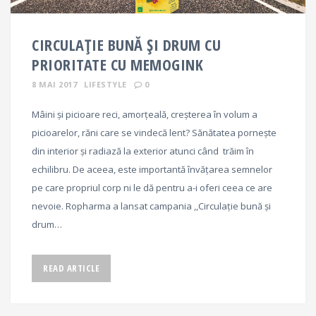
CIRCULAȚIE BUNĂ ȘI DRUM CU
PRIORITATE CU MEMOGINK
8 MAI 2017
LIFESTYLE
0
Mâini și picioare reci, amorțeală, creșterea în volum a
picioarelor, răni care se vindecă lent? Sănătatea pornește
din interior și radiază la exterior atunci când trăim în
echilibru. De aceea, este importantă învățarea semnelor
pe care propriul corp ni le dă pentru a-i oferi ceea ce are
nevoie. Ropharma a lansat campania ,,Circulație bună și
drum…
READ ARTICLE