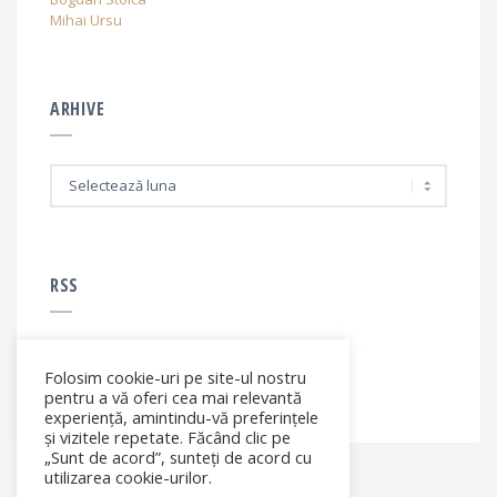
Mihai Ursu
ARHIVE
A
r
h
i
v
e
RSS
Folosim cookie-uri pe site-ul nostru
RSS - articole
pentru a vă oferi cea mai relevantă
experiență, amintindu-vă preferințele
și vizitele repetate. Făcând clic pe
„Sunt de acord”, sunteți de acord cu
utilizarea cookie-urilor.