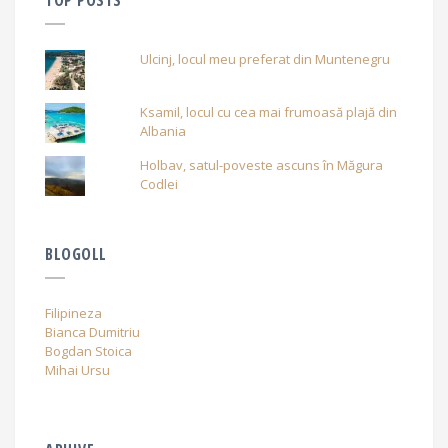
TOP POSTS
Ulcinj, locul meu preferat din Muntenegru
Ksamil, locul cu cea mai frumoasă plajă din
Albania
Holbav, satul-poveste ascuns în Măgura
Codlei
BLOGOLL
Filipineza
Bianca Dumitriu
Bogdan Stoica
Mihai Ursu