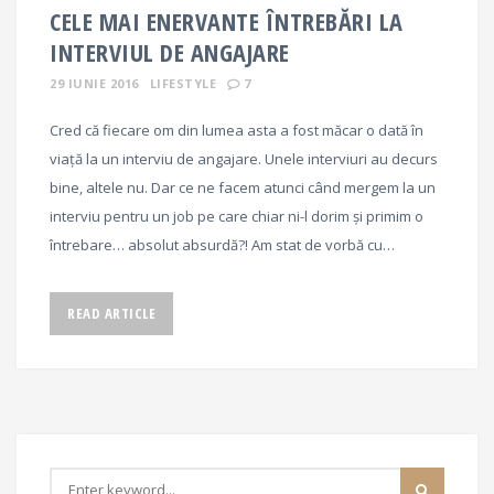
CELE MAI ENERVANTE ÎNTREBĂRI LA
INTERVIUL DE ANGAJARE
29 IUNIE 2016
LIFESTYLE
7
Cred că fiecare om din lumea asta a fost măcar o dată în
viață la un interviu de angajare. Unele interviuri au decurs
bine, altele nu. Dar ce ne facem atunci când mergem la un
interviu pentru un job pe care chiar ni-l dorim și primim o
întrebare… absolut absurdă?! Am stat de vorbă cu…
READ ARTICLE