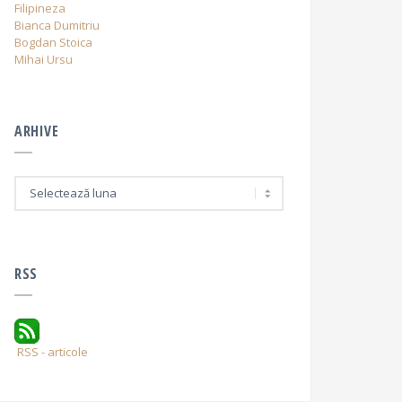
Filipineza
Bianca Dumitriu
Bogdan Stoica
Mihai Ursu
ARHIVE
A
r
h
i
v
e
RSS
RSS - articole