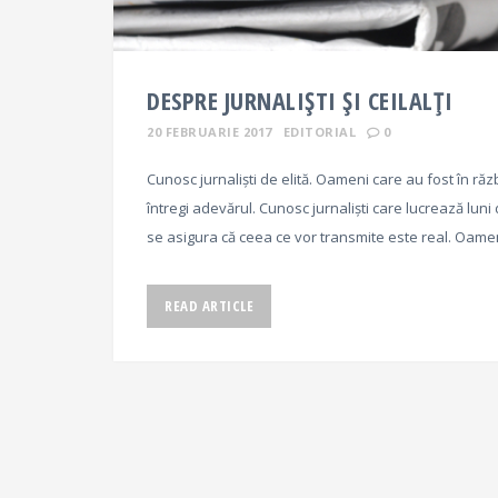
DESPRE JURNALIȘTI ȘI CEILALȚI
20 FEBRUARIE 2017
EDITORIAL
0
Cunosc jurnaliști de elită. Oameni care au fost în răz
întregi adevărul. Cunosc jurnaliști care lucrează luni
se asigura că ceea ce vor transmite este real. Oam
READ ARTICLE