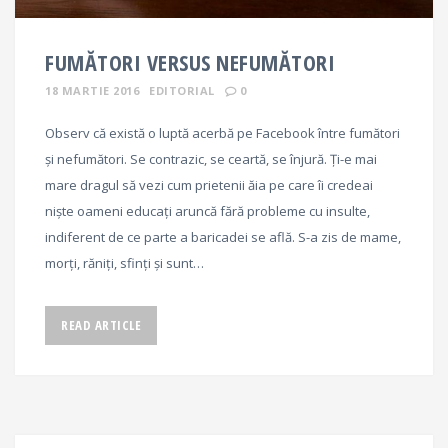
FUMĂTORI VERSUS NEFUMĂTORI
18 MARTIE 2016
EDITORIAL
0
Observ că există o luptă acerbă pe Facebook între fumători
și nefumători. Se contrazic, se ceartă, se înjură. Ți-e mai
mare dragul să vezi cum prietenii ăia pe care îi credeai
niște oameni educați aruncă fără probleme cu insulte,
indiferent de ce parte a baricadei se află. S-a zis de mame,
morți, răniți, sfinți și sunt…
READ ARTICLE