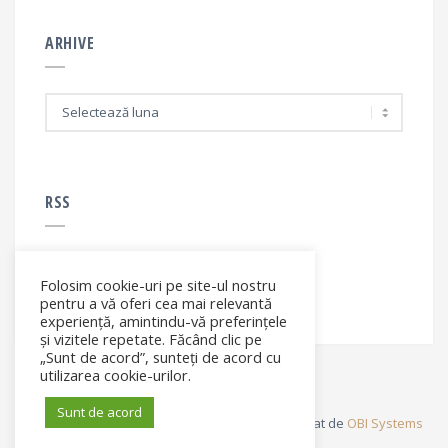
ARHIVE
A
r
h
i
v
e
RSS
Folosim cookie-uri pe site-ul nostru
RSS - articole
pentru a vă oferi cea mai relevantă
experiență, amintindu-vă preferințele
și vizitele repetate. Făcând clic pe
„Sunt de acord”, sunteți de acord cu
utilizarea cookie-urilor.
Sunt de acord
© Elena Filip. All rights reserved ® - Site dezvoltat de
OBI Systems