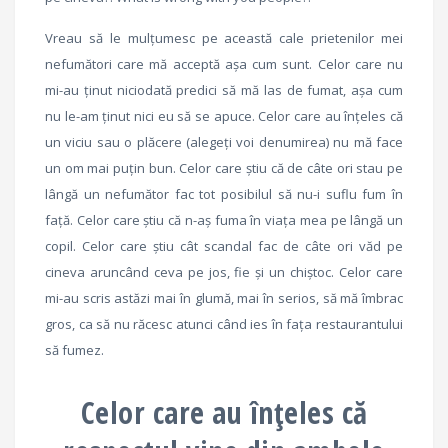
Vreau să le mulțumesc pe această cale prietenilor mei
nefumători care mă acceptă așa cum sunt. Celor care nu
mi-au ținut niciodată predici să mă las de fumat, așa cum
nu le-am ținut nici eu să se apuce. Celor care au înțeles că
un viciu sau o plăcere (alegeți voi denumirea) nu mă face
un om mai puțin bun. Celor care știu că de câte ori stau pe
lângă un nefumător fac tot posibilul să nu-i suflu fum în
față. Celor care știu că n-aș fuma în viața mea pe lângă un
copil. Celor care știu cât scandal fac de câte ori văd pe
cineva aruncând ceva pe jos, fie și un chiștoc. Celor care
mi-au scris astăzi mai în glumă, mai în serios, să mă îmbrac
gros, ca să nu răcesc atunci când ies în fața restaurantului
să fumez.
Celor care au înțeles că