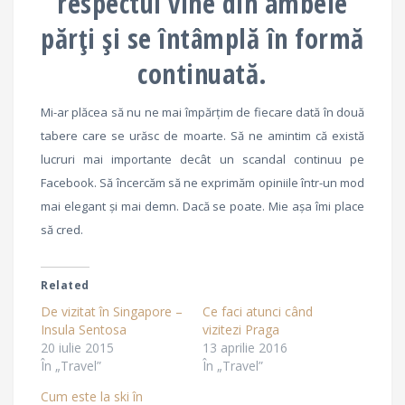
respectul vine din ambele
părți și se întâmplă în formă
continuată.
Mi-ar plăcea să nu ne mai împărțim de fiecare dată în două
tabere care se urăsc de moarte. Să ne amintim că există
lucruri mai importante decât un scandal continuu pe
Facebook. Să încercăm să ne exprimăm opiniile într-un mod
mai elegant și mai demn. Dacă se poate. Mie așa îmi place
să cred.
Related
De vizitat în Singapore –
Ce faci atunci când
Insula Sentosa
vizitezi Praga
20 iulie 2015
13 aprilie 2016
În „Travel”
În „Travel”
Cum este la ski în