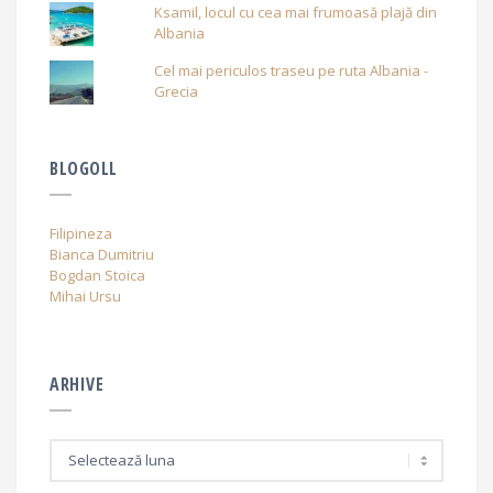
Ksamil, locul cu cea mai frumoasă plajă din
Albania
Cel mai periculos traseu pe ruta Albania -
Grecia
BLOGOLL
Filipineza
Bianca Dumitriu
Bogdan Stoica
Mihai Ursu
ARHIVE
A
r
h