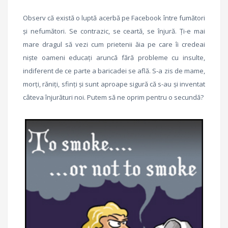
Observ că există o luptă acerbă pe Facebook între fumători
și nefumători. Se contrazic, se ceartă, se înjură. Ți-e mai
mare dragul să vezi cum prietenii ăia pe care îi credeai
niște oameni educați aruncă fără probleme cu insulte,
indiferent de ce parte a baricadei se află. S-a zis de mame,
morți, răniți, sfinți și sunt aproape sigură că s-au și inventat
câteva înjurături noi. Putem să ne oprim pentru o secundă?