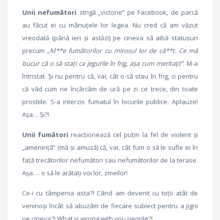
Unii nefumători
strigă „victorie” pe Facebook, de parcă
au făcut ei cu mânuțele lor legea. Nu cred că am văzut
vreodată (până ieri și astăzi) pe cineva să aibă statusuri
precum
„M**e fumătorilor cu mirosul lor de că**t. Ce mă
bucur că o să stați ca jegurile în frig, așa cum meritați!”
. M-a
întristat. Și nu pentru că, vai, cât o să stau în frig, ci pentru
că văd cum ne încărcăm de ură pe zi ce trece, din toate
prostiile. S-a interzis fumatul în locurile publice. Aplauze!
Așa… Și?!
Unii fumători
reacționează cel puțin la fel de violent și
„amenință” (mă și amuză) că, vai, cât fum o să le sufle ei în
față trecătorilor nefumători sau nefumătorilor de la terase.
Așa…. o să le arătați voi lor, zmeilor!
Ce-i cu tâmpenia asta?! Când am devenit cu toții atât de
veninoși încât să abuzăm de fiecare subiect pentru a jigni
pe cineva?! What is wrong with you people?!