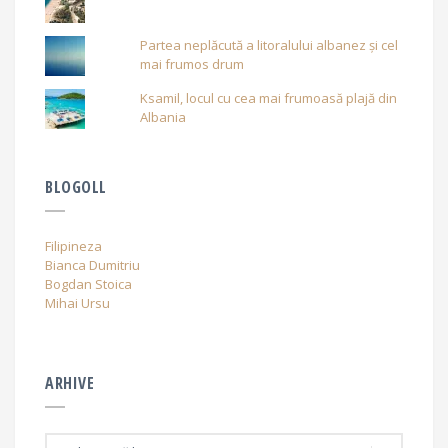
Partea neplăcută a litoralului albanez și cel
mai frumos drum
Ksamil, locul cu cea mai frumoasă plajă din
Albania
BLOGOLL
Filipineza
Bianca Dumitriu
Bogdan Stoica
Mihai Ursu
ARHIVE
A