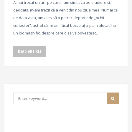
A mai trecut un an, pe care l-am simțit ca pe o adiere și,
deodată, m-am trezit că a venit din nou ziua mea. Numai că
de data asta, am ales să o petrec departe de „ochii
curioșilor”, astfel că mi-am făcut bocceluța și am plecat într-
un loc magnific, despre care o să vă povestesc…
READ ARTICLE