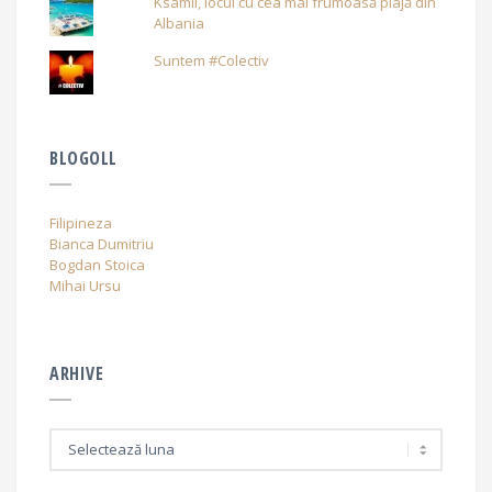
Ksamil, locul cu cea mai frumoasă plajă din
Albania
Suntem #Colectiv
BLOGOLL
Filipineza
Bianca Dumitriu
Bogdan Stoica
Mihai Ursu
ARHIVE
A
r
h