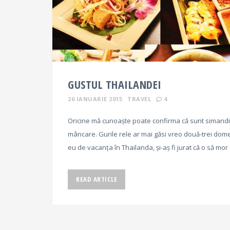
GUSTUL THAILANDEI
26 IANUARIE 2015
TRAVEL
4
Oricine mă cunoaște poate confirma că sunt simand
mâncare. Gurile rele ar mai găsi vreo două-trei dome
eu de vacanța în Thailanda, și-aș fi jurat că o să mo
READ ARTICLE