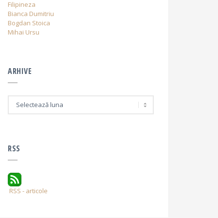
Filipineza
Bianca Dumitriu
Bogdan Stoica
Mihai Ursu
ARHIVE
A
r
h
i
v
e
RSS
RSS - articole