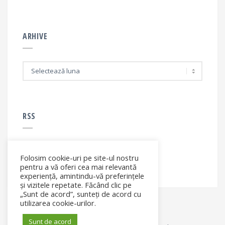
ARHIVE
A
r
h
i
v
e
RSS
Folosim cookie-uri pe site-ul nostru
RSS - articole
pentru a vă oferi cea mai relevantă
experiență, amintindu-vă preferințele
și vizitele repetate. Făcând clic pe
„Sunt de acord”, sunteți de acord cu
utilizarea cookie-urilor.
Sunt de acord