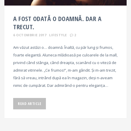
A FOST ODATĂ O DOAMNĂ. DAR A
TRECUT.
6 OCTOMBRIE 2017
LIFESTYLE
2
Am văzut astăzi o… doamnă. Înaltă, cu păr lung și frumos,
foarte elegantă. Aluneca mlădioasă pe culoarele de la mall,
privind când stânga, când dreapta, scanând cu o viteză de
admirat vitrinele. „Ce frumos!”, m-am gândit. Și m-am trezit,
fără să vreau, intrând după ea în magazin, deși n-aveam
nimic de cumpărat. Dar admirând-o pentru eleganța…
READ ARTICLE