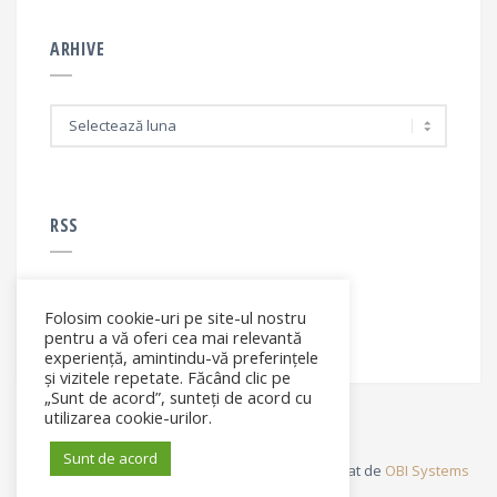
ARHIVE
A
r
h
i
v
e
RSS
Folosim cookie-uri pe site-ul nostru
RSS - articole
pentru a vă oferi cea mai relevantă
experiență, amintindu-vă preferințele
și vizitele repetate. Făcând clic pe
„Sunt de acord”, sunteți de acord cu
utilizarea cookie-urilor.
Sunt de acord
© Elena Filip. All rights reserved ® - Site dezvoltat de
OBI Systems