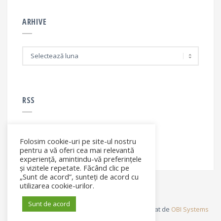
ARHIVE
A
r
h
i
v
e
RSS
Folosim cookie-uri pe site-ul nostru
RSS - articole
pentru a vă oferi cea mai relevantă
experiență, amintindu-vă preferințele
și vizitele repetate. Făcând clic pe
„Sunt de acord”, sunteți de acord cu
utilizarea cookie-urilor.
Sunt de acord
© Elena Filip. All rights reserved ® - Site dezvoltat de
OBI Systems