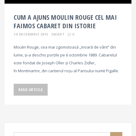
CUM A AJUNS MOULIN ROUGE CEL MAI
FAIMOS CABARET DIN ISTORIE
10 DECEMBRIE 2015
SMART
0
Moulin Rouge, cea mai zgomotoasă „moară de vânt” din
lume, și-a deschis porțile pe 6 octombrie 1889. Cabaretul
este fondat de Joseph Oller și Charles Zidler,
în Montmartre, din cartierul roșu al Parisului numit Pigalle.
READ ARTICLE